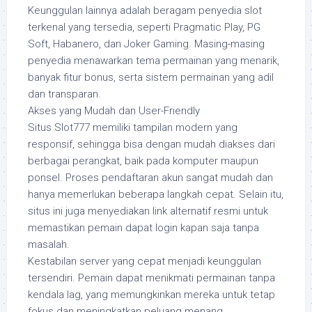
Keunggulan lainnya adalah beragam penyedia slot
terkenal yang tersedia, seperti Pragmatic Play, PG
Soft, Habanero, dan Joker Gaming. Masing-masing
penyedia menawarkan tema permainan yang menarik,
banyak fitur bonus, serta sistem permainan yang adil
dan transparan.
Akses yang Mudah dan User-Friendly
Situs Slot777 memiliki tampilan modern yang
responsif, sehingga bisa dengan mudah diakses dari
berbagai perangkat, baik pada komputer maupun
ponsel. Proses pendaftaran akun sangat mudah dan
hanya memerlukan beberapa langkah cepat. Selain itu,
situs ini juga menyediakan link alternatif resmi untuk
memastikan pemain dapat login kapan saja tanpa
masalah.
Kestabilan server yang cepat menjadi keunggulan
tersendiri. Pemain dapat menikmati permainan tanpa
kendala lag, yang memungkinkan mereka untuk tetap
fokus dan meningkatkan peluang menang.