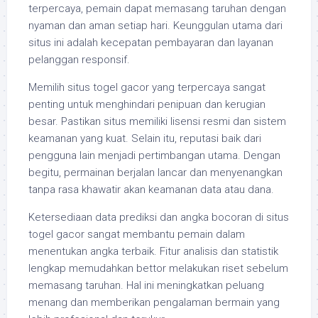
terpercaya, pemain dapat memasang taruhan dengan
nyaman dan aman setiap hari. Keunggulan utama dari
situs ini adalah kecepatan pembayaran dan layanan
pelanggan responsif.
Memilih situs togel gacor yang terpercaya sangat
penting untuk menghindari penipuan dan kerugian
besar. Pastikan situs memiliki lisensi resmi dan sistem
keamanan yang kuat. Selain itu, reputasi baik dari
pengguna lain menjadi pertimbangan utama. Dengan
begitu, permainan berjalan lancar dan menyenangkan
tanpa rasa khawatir akan keamanan data atau dana.
Ketersediaan data prediksi dan angka bocoran di situs
togel gacor sangat membantu pemain dalam
menentukan angka terbaik. Fitur analisis dan statistik
lengkap memudahkan bettor melakukan riset sebelum
memasang taruhan. Hal ini meningkatkan peluang
menang dan memberikan pengalaman bermain yang