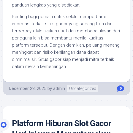
panduan lengkap yang disediakan.
Penting bagi pemain untuk selalu memperbarui
informasi terkait situs gacor yang sedang tren dan
terpercaya. Melakukan riset dan membaca ulasan dari
pengguna lain bisa membantu menilai kualitas
platform tersebut. Dengan demikian, peluang menang
meningkat dan risiko kehilangan dana dapat
diminimalisir. Situs gacor siap menjadi mitra terbaik
dalam meraih kemenangan.
December 28, 2025
by
admin
Uncategorized
0
Platform Hiburan Slot Gacor