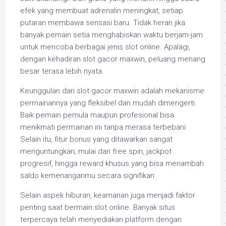
efek yang membuat adrenalin meningkat, setiap
putaran membawa sensasi baru. Tidak heran jika
banyak pemain setia menghabiskan waktu berjam-jam
untuk mencoba berbagai jenis slot online. Apalagi,
dengan kehadiran slot gacor maxwin, peluang menang
besar terasa lebih nyata.
Keunggulan dari slot gacor maxwin adalah mekanisme
permainannya yang fleksibel dan mudah dimengerti.
Baik pemain pemula maupun profesional bisa
menikmati permainan ini tanpa merasa terbebani.
Selain itu, fitur bonus yang ditawarkan sangat
menguntungkan, mulai dari free spin, jackpot
progresif, hingga reward khusus yang bisa menambah
saldo kemenanganmu secara signifikan.
Selain aspek hiburan, keamanan juga menjadi faktor
penting saat bermain slot online. Banyak situs
terpercaya telah menyediakan platform dengan