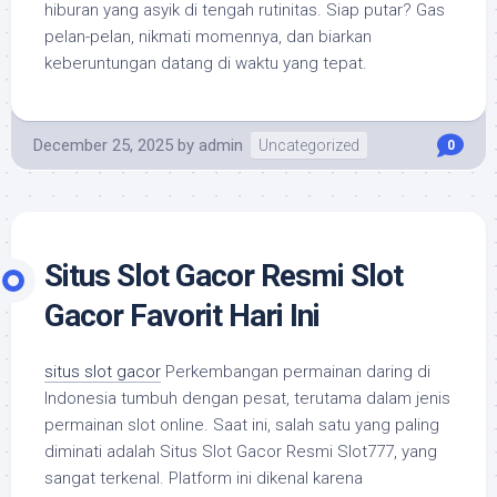
hiburan yang asyik di tengah rutinitas. Siap putar? Gas
pelan-pelan, nikmati momennya, dan biarkan
keberuntungan datang di waktu yang tepat.
December 25, 2025
by
admin
Uncategorized
0
Situs Slot Gacor Resmi Slot
Gacor Favorit Hari Ini
situs slot gacor
Perkembangan permainan daring di
Indonesia tumbuh dengan pesat, terutama dalam jenis
permainan slot online. Saat ini, salah satu yang paling
diminati adalah Situs Slot Gacor Resmi Slot777, yang
sangat terkenal. Platform ini dikenal karena