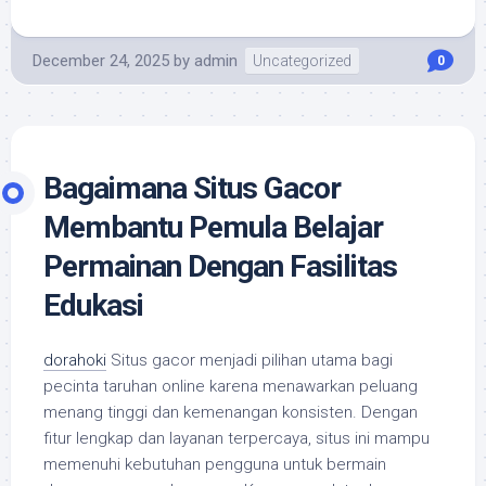
December 24, 2025
by
admin
Uncategorized
0
Bagaimana Situs Gacor
Membantu Pemula Belajar
Permainan Dengan Fasilitas
Edukasi
dorahoki
Situs gacor menjadi pilihan utama bagi
pecinta taruhan online karena menawarkan peluang
menang tinggi dan kemenangan konsisten. Dengan
fitur lengkap dan layanan terpercaya, situs ini mampu
memenuhi kebutuhan pengguna untuk bermain