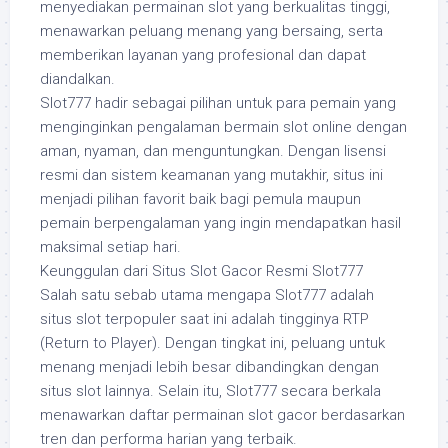
menyediakan permainan slot yang berkualitas tinggi,
menawarkan peluang menang yang bersaing, serta
memberikan layanan yang profesional dan dapat
diandalkan.
Slot777 hadir sebagai pilihan untuk para pemain yang
menginginkan pengalaman bermain slot online dengan
aman, nyaman, dan menguntungkan. Dengan lisensi
resmi dan sistem keamanan yang mutakhir, situs ini
menjadi pilihan favorit baik bagi pemula maupun
pemain berpengalaman yang ingin mendapatkan hasil
maksimal setiap hari.
Keunggulan dari Situs Slot Gacor Resmi Slot777
Salah satu sebab utama mengapa Slot777 adalah
situs slot terpopuler saat ini adalah tingginya RTP
(Return to Player). Dengan tingkat ini, peluang untuk
menang menjadi lebih besar dibandingkan dengan
situs slot lainnya. Selain itu, Slot777 secara berkala
menawarkan daftar permainan slot gacor berdasarkan
tren dan performa harian yang terbaik.