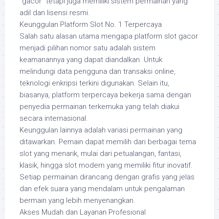
“gacor” tetapi juga memiliki sistem permainan yang
adil dan lisensi resmi.
Keunggulan Platform Slot No. 1 Terpercaya
Salah satu alasan utama mengapa platform slot gacor
menjadi pilihan nomor satu adalah sistem
keamanannya yang dapat diandalkan. Untuk
melindungi data pengguna dan transaksi online,
teknologi enkripsi terkini digunakan. Selain itu,
biasanya, platform terpercaya bekerja sama dengan
penyedia permainan terkemuka yang telah diakui
secara internasional.
Keunggulan lainnya adalah variasi permainan yang
ditawarkan. Pemain dapat memilih dari berbagai tema
slot yang menarik, mulai dari petualangan, fantasi,
klasik, hingga slot modern yang memiliki fitur inovatif.
Setiap permainan dirancang dengan grafis yang jelas
dan efek suara yang mendalam untuk pengalaman
bermain yang lebih menyenangkan.
Akses Mudah dan Layanan Profesional