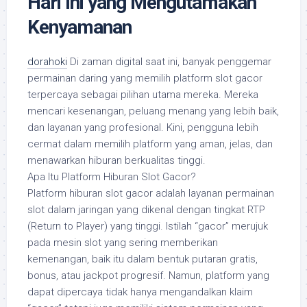
Hari Ini yang Mengutamakan
Kenyamanan
dorahoki
Di zaman digital saat ini, banyak penggemar
permainan daring yang memilih platform slot gacor
terpercaya sebagai pilihan utama mereka. Mereka
mencari kesenangan, peluang menang yang lebih baik,
dan layanan yang profesional. Kini, pengguna lebih
cermat dalam memilih platform yang aman, jelas, dan
menawarkan hiburan berkualitas tinggi.
Apa Itu Platform Hiburan Slot Gacor?
Platform hiburan slot gacor adalah layanan permainan
slot dalam jaringan yang dikenal dengan tingkat RTP
(Return to Player) yang tinggi. Istilah “gacor” merujuk
pada mesin slot yang sering memberikan
kemenangan, baik itu dalam bentuk putaran gratis,
bonus, atau jackpot progresif. Namun, platform yang
dapat dipercaya tidak hanya mengandalkan klaim