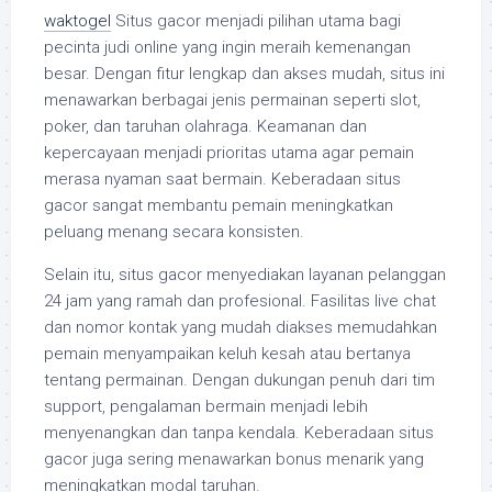
waktogel
Situs gacor menjadi pilihan utama bagi
pecinta judi online yang ingin meraih kemenangan
besar. Dengan fitur lengkap dan akses mudah, situs ini
menawarkan berbagai jenis permainan seperti slot,
poker, dan taruhan olahraga. Keamanan dan
kepercayaan menjadi prioritas utama agar pemain
merasa nyaman saat bermain. Keberadaan situs
gacor sangat membantu pemain meningkatkan
peluang menang secara konsisten.
Selain itu, situs gacor menyediakan layanan pelanggan
24 jam yang ramah dan profesional. Fasilitas live chat
dan nomor kontak yang mudah diakses memudahkan
pemain menyampaikan keluh kesah atau bertanya
tentang permainan. Dengan dukungan penuh dari tim
support, pengalaman bermain menjadi lebih
menyenangkan dan tanpa kendala. Keberadaan situs
gacor juga sering menawarkan bonus menarik yang
meningkatkan modal taruhan.