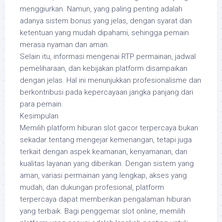
menggiurkan. Namun, yang paling penting adalah
adanya sistem bonus yang jelas, dengan syarat dan
ketentuan yang mudah dipahami, sehingga pemain
merasa nyaman dan aman.
Selain itu, informasi mengenai RTP permainan, jadwal
pemeliharaan, dan kebijakan platform disampaikan
dengan jelas. Hal ini menunjukkan profesionalisme dan
berkontribusi pada kepercayaan jangka panjang dari
para pemain.
Kesimpulan
Memilih platform hiburan slot gacor terpercaya bukan
sekadar tentang mengejar kemenangan, tetapi juga
terkait dengan aspek keamanan, kenyamanan, dan
kualitas layanan yang diberikan. Dengan sistem yang
aman, variasi permainan yang lengkap, akses yang
mudah, dan dukungan profesional, platform
terpercaya dapat memberikan pengalaman hiburan
yang terbaik. Bagi penggemar slot online, memilih