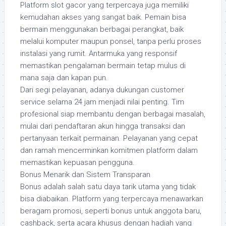
Platform slot gacor yang terpercaya juga memiliki
kemudahan akses yang sangat baik. Pemain bisa
bermain menggunakan berbagai perangkat, baik
melalui komputer maupun ponsel, tanpa perlu proses
instalasi yang rumit. Antarmuka yang responsif
memastikan pengalaman bermain tetap mulus di
mana saja dan kapan pun.
Dari segi pelayanan, adanya dukungan customer
service selama 24 jam menjadi nilai penting. Tim
profesional siap membantu dengan berbagai masalah,
mulai dari pendaftaran akun hingga transaksi dan
pertanyaan terkait permainan. Pelayanan yang cepat
dan ramah mencerminkan komitmen platform dalam
memastikan kepuasan pengguna.
Bonus Menarik dan Sistem Transparan
Bonus adalah salah satu daya tarik utama yang tidak
bisa diabaikan. Platform yang terpercaya menawarkan
beragam promosi, seperti bonus untuk anggota baru,
cashback, serta acara khusus dengan hadiah yang