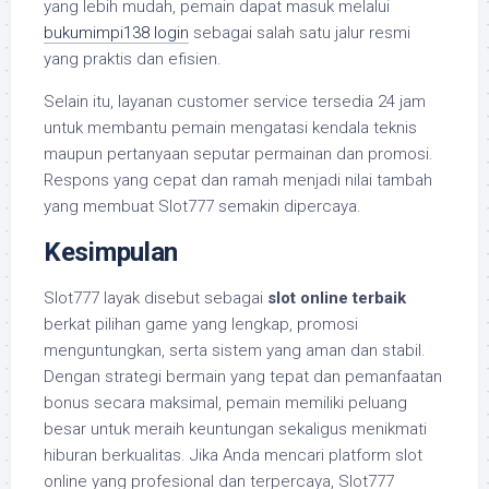
yang lebih mudah, pemain dapat masuk melalui
bukumimpi138 login
sebagai salah satu jalur resmi
yang praktis dan efisien.
Selain itu, layanan customer service tersedia 24 jam
untuk membantu pemain mengatasi kendala teknis
maupun pertanyaan seputar permainan dan promosi.
Respons yang cepat dan ramah menjadi nilai tambah
yang membuat Slot777 semakin dipercaya.
Kesimpulan
Slot777 layak disebut sebagai
slot online terbaik
berkat pilihan game yang lengkap, promosi
menguntungkan, serta sistem yang aman dan stabil.
Dengan strategi bermain yang tepat dan pemanfaatan
bonus secara maksimal, pemain memiliki peluang
besar untuk meraih keuntungan sekaligus menikmati
hiburan berkualitas. Jika Anda mencari platform slot
online yang profesional dan terpercaya, Slot777