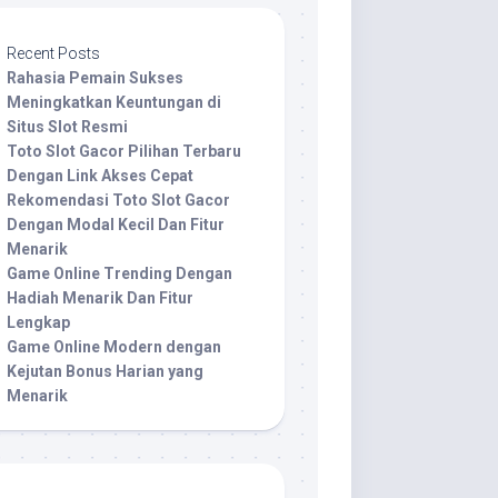
Recent Posts
Rahasia Pemain Sukses
Meningkatkan Keuntungan di
Situs Slot Resmi
Toto Slot Gacor Pilihan Terbaru
Dengan Link Akses Cepat
Rekomendasi Toto Slot Gacor
Dengan Modal Kecil Dan Fitur
Menarik
Game Online Trending Dengan
Hadiah Menarik Dan Fitur
Lengkap
Game Online Modern dengan
Kejutan Bonus Harian yang
Menarik