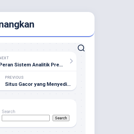
enangkan
NEXT
Peran Sistem Analitik Prediktif dalam Menyesuaikan Permainan di Situs Gacor
PREVIOUS
Situs Gacor yang Menyediakan Program Edukasi Untuk Pemula Baru
Search
Search