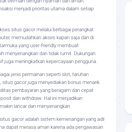
tuk bermain dengan nyaman dan aman.
saksi menjadi prioritas utama dalam setiap
es situs gacor melalui berbagai perangkat
puter, memudahkan akses kapan saja dan di
tarmuka yang user-friendly membuat
ih menyenangkan dan tidak rumit. Dukungan
if juga meningkatkan kepercayaan pengguna.
gai jenis permainan seperti slot, taruhan
no, situs gacor juga menyediakan bonus menarik
asilitas pembayaran yang beragam dan cepat
sit dan withdraw. Hal ini menjadikan
makin lancar dan menyenangkan.
situs gacor adalah sistem kemenangan yang adil
una dapat merasa aman karena ada pengawasan