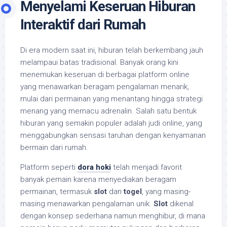
Menyelami Keseruan Hiburan
Interaktif dari Rumah
Di era modern saat ini, hiburan telah berkembang jauh
melampaui batas tradisional. Banyak orang kini
menemukan keseruan di berbagai platform online
yang menawarkan beragam pengalaman menarik,
mulai dari permainan yang menantang hingga strategi
menang yang memacu adrenalin. Salah satu bentuk
hiburan yang semakin populer adalah judi online, yang
menggabungkan sensasi taruhan dengan kenyamanan
bermain dari rumah.
Platform seperti
dora hoki
telah menjadi favorit
banyak pemain karena menyediakan beragam
permainan, termasuk
slot
dan
togel
, yang masing-
masing menawarkan pengalaman unik.
Slot
dikenal
dengan konsep sederhana namun menghibur, di mana