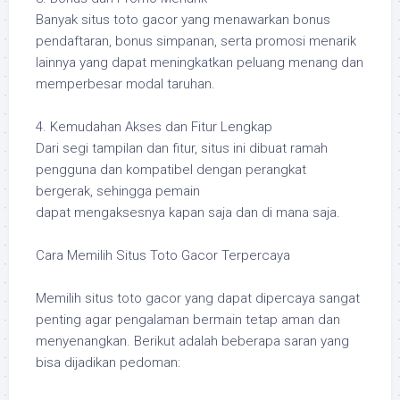
Banyak situs toto gacor yang menawarkan bonus
pendaftaran, bonus simpanan, serta promosi menarik
lainnya yang dapat meningkatkan peluang menang dan
memperbesar modal taruhan.
4. Kemudahan Akses dan Fitur Lengkap
Dari segi tampilan dan fitur, situs ini dibuat ramah
pengguna dan kompatibel dengan perangkat
bergerak, sehingga pemain
dapat mengaksesnya kapan saja dan di mana saja.
Cara Memilih Situs Toto Gacor Terpercaya
Memilih situs toto gacor yang dapat dipercaya sangat
penting agar pengalaman bermain tetap aman dan
menyenangkan. Berikut adalah beberapa saran yang
bisa dijadikan pedoman: