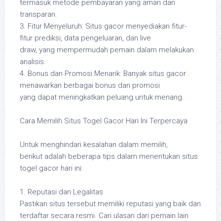
termasuk metode pembayaran yang aman dan
transparan.
3. Fitur Menyeluruh: Situs gacor menyediakan fitur-
fitur prediksi, data pengeluaran, dan live
draw, yang mempermudah pemain dalam melakukan
analisis.
4. Bonus dan Promosi Menarik: Banyak situs gacor
menawarkan berbagai bonus dan promosi
yang dapat meningkatkan peluang untuk menang.
Cara Memilih Situs Togel Gacor Hari Ini Terpercaya
Untuk menghindari kesalahan dalam memilih,
berikut adalah beberapa tips dalam menentukan situs
togel gacor hari ini:
1. Reputasi dan Legalitas
Pastikan situs tersebut memiliki reputasi yang baik dan
terdaftar secara resmi. Cari ulasan dari pemain lain