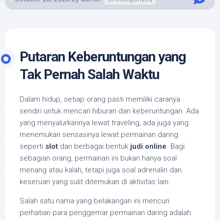
Putaran Keberuntungan yang
Tak Pernah Salah Waktu
Dalam hidup, setiap orang pasti memiliki caranya
sendiri untuk mencari hiburan dan keberuntungan. Ada
yang menyalurkannya lewat traveling, ada juga yang
menemukan sensasinya lewat permainan daring
seperti
slot
dan berbagai bentuk
judi online
. Bagi
sebagian orang, permainan ini bukan hanya soal
menang atau kalah, tetapi juga soal adrenalin dan
keseruan yang sulit ditemukan di aktivitas lain.
Salah satu nama yang belakangan ini mencuri
perhatian para penggemar permainan daring adalah