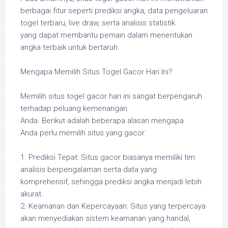
berbagai fitur seperti prediksi angka, data pengeluaran
togel terbaru, live draw, serta analisis statistik
yang dapat membantu pemain dalam menentukan
angka terbaik untuk bertaruh.
Mengapa Memilih Situs Togel Gacor Hari Ini?
Memilih situs togel gacor hari ini sangat berpengaruh
terhadap peluang kemenangan
Anda. Berikut adalah beberapa alasan mengapa
Anda perlu memilih situs yang gacor:
1. Prediksi Tepat: Situs gacor biasanya memiliki tim
analisis berpengalaman serta data yang
komprehensif, sehingga prediksi angka menjadi lebih
akurat.
2. Keamanan dan Kepercayaan: Situs yang terpercaya
akan menyediakan sistem keamanan yang handal,