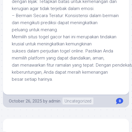
dengan Bijak: Tetapkan batas untuk kemenangan dan
kerugian agar tidak terjebak dalam emosi.
– Bermain Secara Teratur: Konsistensi dalam bermain
dan mengikuti prediksi dapat meningkatkan
peluang untuk menang.
Memilih situs togel gacor hari ini merupakan tindakan
krusial untuk meningkatkan kemungkinan
sukses dalam perjudian togel online. Pastikan Anda
memilih platform yang dapat diandalkan, aman,
dan menawarkan fitur ramalan yang tepat. Dengan pendekat
keberuntungan, Anda dapat meraih kemenangan
besar setiap harinya.
October 26, 2025
by
admin
Uncategorized
0