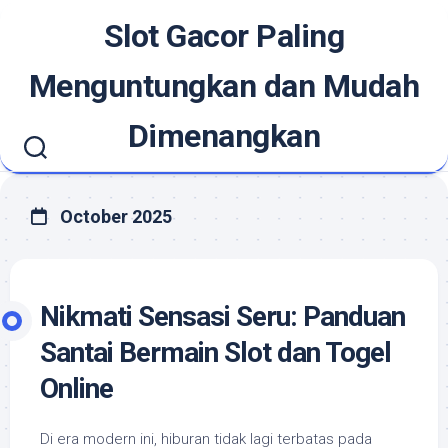
Skip
Slot Gacor Paling
to
content
Menguntungkan dan Mudah
Dimenangkan
October 2025
Nikmati Sensasi Seru: Panduan
Santai Bermain Slot dan Togel
Online
Di era modern ini, hiburan tidak lagi terbatas pada