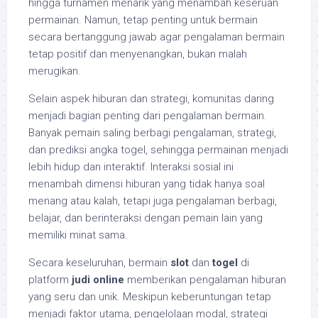
hingga turnamen menarik yang menambah keseruan
permainan. Namun, tetap penting untuk bermain
secara bertanggung jawab agar pengalaman bermain
tetap positif dan menyenangkan, bukan malah
merugikan.
Selain aspek hiburan dan strategi, komunitas daring
menjadi bagian penting dari pengalaman bermain.
Banyak pemain saling berbagi pengalaman, strategi,
dan prediksi angka togel, sehingga permainan menjadi
lebih hidup dan interaktif. Interaksi sosial ini
menambah dimensi hiburan yang tidak hanya soal
menang atau kalah, tetapi juga pengalaman berbagi,
belajar, dan berinteraksi dengan pemain lain yang
memiliki minat sama.
Secara keseluruhan, bermain
slot
dan
togel
di
platform
judi online
memberikan pengalaman hiburan
yang seru dan unik. Meskipun keberuntungan tetap
menjadi faktor utama, pengelolaan modal, strategi