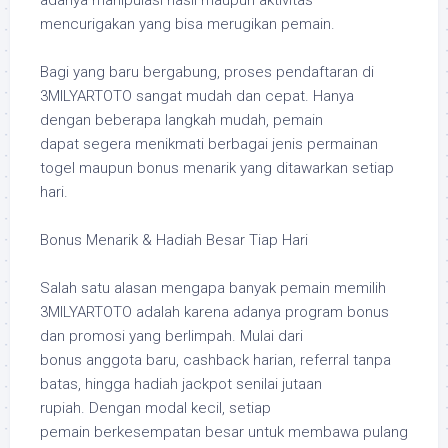
adanya manipulasi hasil maupun aktivitas
mencurigakan yang bisa merugikan pemain.
Bagi yang baru bergabung, proses pendaftaran di
3MILYARTOTO sangat mudah dan cepat. Hanya
dengan beberapa langkah mudah, pemain
dapat segera menikmati berbagai jenis permainan
togel maupun bonus menarik yang ditawarkan setiap
hari.
Bonus Menarik & Hadiah Besar Tiap Hari
Salah satu alasan mengapa banyak pemain memilih
3MILYARTOTO adalah karena adanya program bonus
dan promosi yang berlimpah. Mulai dari
bonus anggota baru, cashback harian, referral tanpa
batas, hingga hadiah jackpot senilai jutaan
rupiah. Dengan modal kecil, setiap
pemain berkesempatan besar untuk membawa pulang