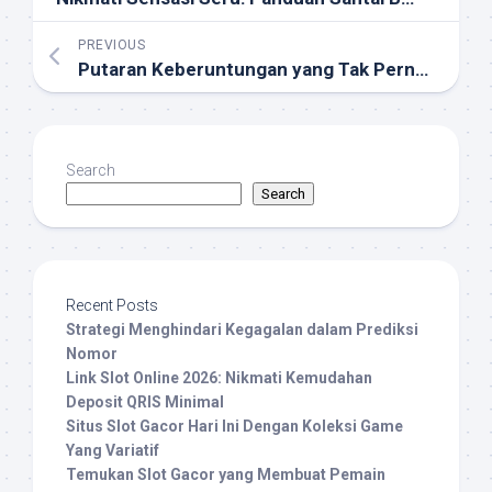
PREVIOUS
Putaran Keberuntungan yang Tak Pernah Salah Waktu
Search
Search
Recent Posts
Strategi Menghindari Kegagalan dalam Prediksi
Nomor
Link Slot Online 2026: Nikmati Kemudahan
Deposit QRIS Minimal
Situs Slot Gacor Hari Ini Dengan Koleksi Game
Yang Variatif
Temukan Slot Gacor yang Membuat Pemain