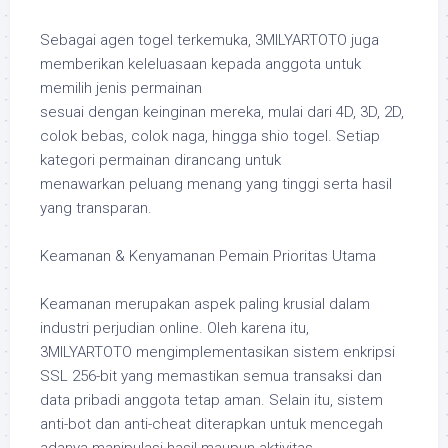
Sebagai agen togel terkemuka, 3MILYARTOTO juga
memberikan keleluasaan kepada anggota untuk
memilih jenis permainan
sesuai dengan keinginan mereka, mulai dari 4D, 3D, 2D,
colok bebas, colok naga, hingga shio togel. Setiap
kategori permainan dirancang untuk
menawarkan peluang menang yang tinggi serta hasil
yang transparan.
Keamanan & Kenyamanan Pemain Prioritas Utama
Keamanan merupakan aspek paling krusial dalam
industri perjudian online. Oleh karena itu,
3MILYARTOTO mengimplementasikan sistem enkripsi
SSL 256-bit yang memastikan semua transaksi dan
data pribadi anggota tetap aman. Selain itu, sistem
anti-bot dan anti-cheat diterapkan untuk mencegah