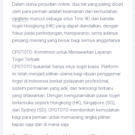
Dalam dunia perjudian online, dua hal yang paling dicari
oleh para pemain adalah keamanan dan kemudahan.
cpgtoto
muncul sebagai situs Toto 4D dan bandar
togel Hongkong (HK) yang dapat diandalkan, dengan
fokus pada perlindungan, transparansi, serta adanya
peluang menang yang besar bagi semua anggotanya.
CPGTOTO: Komitmen untuk Menawarkan Layanan
Togel Terbaik
CPGTOTO bukanlah hanya situs togel biasa. Platform
ini telah menjadi pilihan utama bagi ribuan penggemar
togel di Indonesia berkat pelayanan profesional,
sistem permainan yang adil, dan teknologi terbaru
yang ditawarkan. Dengan mengutamakan pasar togel
terkemuka seperti Hongkong (HK), Singapore (SG),
dan Sydney (SD), CPGTOTO memberikan kemudahan
bagi para pemain untuk memasang angka pilihan
kapan saja dan di mana saja.