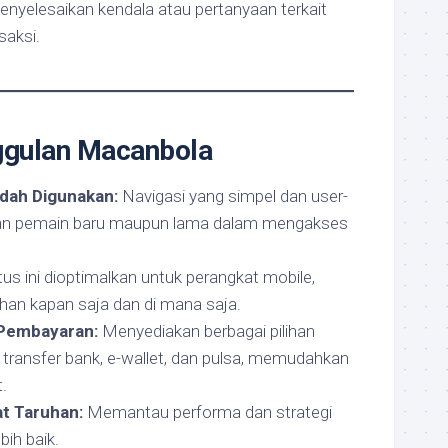
elesaikan kendala atau pertanyaan terkait
aksi.
nggulan Macanbola
dah Digunakan:
Navigasi yang simpel dan user-
an pemain baru maupun lama dalam mengakses
tus ini dioptimalkan untuk perangkat mobile,
an kapan saja dan di mana saja.
Pembayaran:
Menyediakan berbagai pilihan
transfer bank, e-wallet, dan pulsa, memudahkan
t.
at Taruhan:
Memantau performa dan strategi
bih baik.