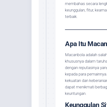
membahas secara lengk
keunggulan, fitur, keam
terbaik.
Apa Itu Macan
Macanbola adalah salah s
khususnya dalam taruhan
dengan reputasinya yan
kepada para pemainnya
kekuatan dan keberanian
dapat menikmati berbaga
keuntungan.
Keunggulan Si