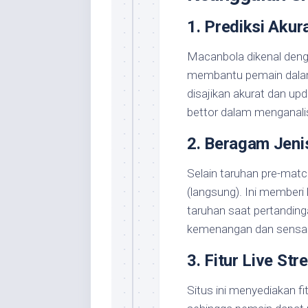
1.
Prediksi Akur
Macanbola dikenal denga
membantu pemain dalam
disajikan akurat dan u
bettor dalam menganali
2.
Beragam Jeni
Selain taruhan pre-mat
(langsung). Ini membe
taruhan saat pertandin
kemenangan dan sensasi
3.
Fitur Live Str
Situs ini menyediakan fi