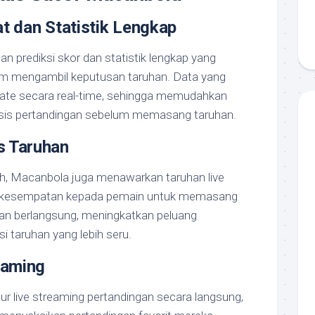
at dan Statistik Lengkap
n prediksi skor dan statistik lengkap yang
 mengambil keputusan taruhan. Data yang
pdate secara real-time, sehingga memudahkan
sis pertandingan sebelum memasang taruhan.
s Taruhan
ch, Macanbola juga menawarkan taruhan live
ri kesempatan kepada pemain untuk memasang
gan berlangsung, meningkatkan peluang
 taruhan yang lebih seru.
eaming
tur live streaming pertandingan secara langsung,