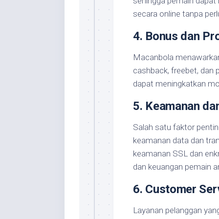
sehingga pemain dapat 
secara online tanpa perlu
4.
Bonus dan Pr
Macanbola menawarkan b
cashback, freebet, dan
dapat meningkatkan mo
5.
Keamanan dan 
Salah satu faktor pentin
keamanan data dan tra
keamanan SSL dan enkrip
dan keuangan pemain am
6.
Customer Ser
Layanan pelanggan yang