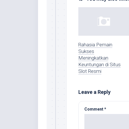
Rahasia Pemain
Sukses
Meningkatkan
Keuntungan di Situs
Slot Resmi
Leave a Reply
Comment
*