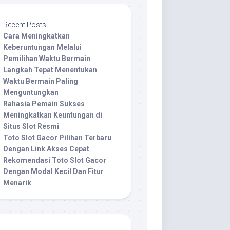
Recent Posts
Cara Meningkatkan
Keberuntungan Melalui
Pemilihan Waktu Bermain
Langkah Tepat Menentukan
Waktu Bermain Paling
Menguntungkan
Rahasia Pemain Sukses
Meningkatkan Keuntungan di
Situs Slot Resmi
Toto Slot Gacor Pilihan Terbaru
Dengan Link Akses Cepat
Rekomendasi Toto Slot Gacor
Dengan Modal Kecil Dan Fitur
Menarik