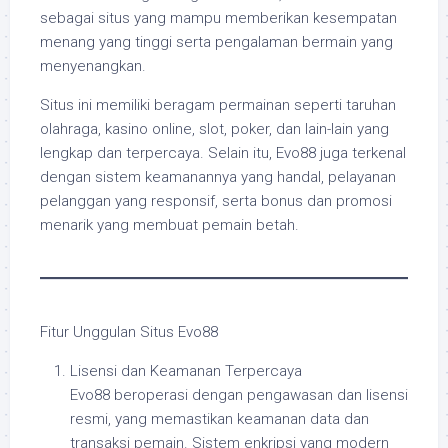
sebagai situs yang mampu memberikan kesempatan
menang yang tinggi serta pengalaman bermain yang
menyenangkan.
Situs ini memiliki beragam permainan seperti taruhan
olahraga, kasino online, slot, poker, dan lain-lain yang
lengkap dan terpercaya. Selain itu, Evo88 juga terkenal
dengan sistem keamanannya yang handal, pelayanan
pelanggan yang responsif, serta bonus dan promosi
menarik yang membuat pemain betah.
Fitur Unggulan Situs Evo88
Lisensi dan Keamanan Terpercaya
Evo88 beroperasi dengan pengawasan dan lisensi
resmi, yang memastikan keamanan data dan
transaksi pemain. Sistem enkripsi yang modern