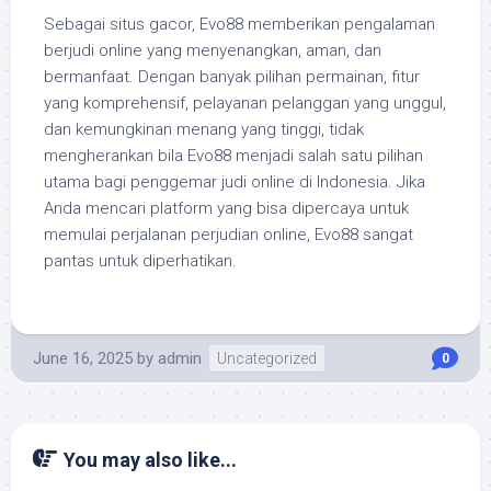
Sebagai situs gacor, Evo88 memberikan pengalaman
berjudi online yang menyenangkan, aman, dan
bermanfaat. Dengan banyak pilihan permainan, fitur
yang komprehensif, pelayanan pelanggan yang unggul,
dan kemungkinan menang yang tinggi, tidak
mengherankan bila Evo88 menjadi salah satu pilihan
utama bagi penggemar judi online di Indonesia. Jika
Anda mencari platform yang bisa dipercaya untuk
memulai perjalanan perjudian online, Evo88 sangat
pantas untuk diperhatikan.
June 16, 2025
by
admin
Uncategorized
0
You may also like...