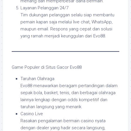
menang dan memperbesar dana bermain.
Layanan Pelanggan 24/7
Tim dukungan pelanggan selalu siap membantu
pemain kapan saja melalui live chat, WhatsApp,
maupun email. Respons yang cepat dan solusi
yang ramah menjadi keunggulan dari Evo88.
Game Populer di Situs Gacor Evo88
Taruhan Olahraga
Evo88 menawarkan beragam pertandingan dalam
sepak bola, basket, tenis, dan berbagai olahraga
lainnya lengkap dengan odds kompetitif dan
taruhan langsung yang menarik.
Casino Live
Rasakan pengalaman bermain casino nyata
dengan dealer yang hadir secara langsung,