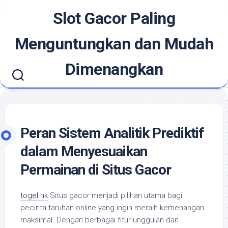
Skip
Slot Gacor Paling
to
content
Menguntungkan dan Mudah
Dimenangkan
Peran Sistem Analitik Prediktif
dalam Menyesuaikan
Permainan di Situs Gacor
togel hk
Situs gacor menjadi pilihan utama bagi
pecinta taruhan online yang ingin meraih kemenangan
maksimal. Dengan berbagai fitur unggulan dan