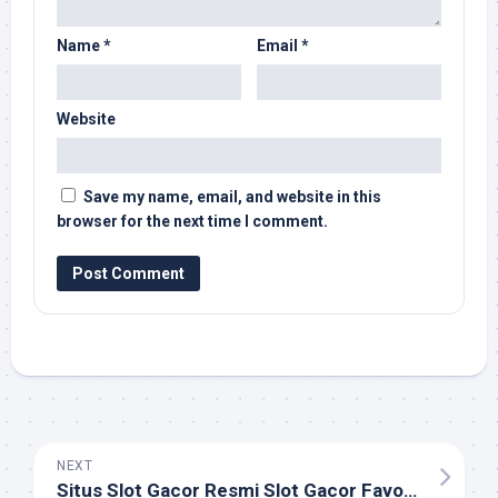
Name
*
Email
*
Website
Save my name, email, and website in this
browser for the next time I comment.
NEXT
Situs Slot Gacor Resmi Slot Gacor Favorit Hari Ini