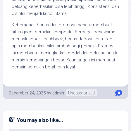
peluang keberhasilan bisa lebih tinggi. Konsistensi dan
disiplin menjadi kunci utama.
Keberadaan bonus dan promosi menarik membuat
situs gacor semakin kompetitif. Berbagai penawaran
menarik seperti cashback, bonus deposit, dan free
spin memberikan nilai tambah bagi pemain. Promosi
ini membantu meningkatkan modal dan peluang untuk
meraih kemenangan besar. Keuntungan ini membuat
pemain semakin betah dan loyal.
December 24, 2025
by
admin
Uncategorized
0
You may also like...