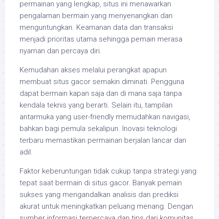
permainan yang lengkap, situs ini menawarkan
pengalaman bermain yang menyenangkan dan
menguntungkan. Keamanan data dan transaksi
menjadi prioritas utama sehingga pemain merasa
nyaman dan percaya diri.
Kemudahan akses melalui perangkat apapun
membuat situs gacor semakin diminati. Pengguna
dapat bermain kapan saja dan di mana saja tanpa
kendala teknis yang berarti. Selain itu, tampilan
antarmuka yang user-friendly memudahkan navigasi,
bahkan bagi pemula sekalipun. Inovasi teknologi
terbaru memastikan permainan berjalan lancar dan
adil.
Faktor keberuntungan tidak cukup tanpa strategi yang
tepat saat bermain di situs gacor. Banyak pemain
sukses yang mengandalkan analisis dan prediksi
akurat untuk meningkatkan peluang menang. Dengan
sumber informasi terpercaya dan tips dari komunitas,