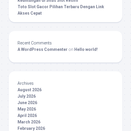
Keuntungan di Situs Slot Resmi
Toto Slot Gacor Pilihan Terbaru Dengan Link
Akses Cepat
Recent Comments
A WordPress Commenter
on
Hello world!
Archives
August 2026
July 2026
June 2026
May 2026
April 2026
March 2026
February 2026