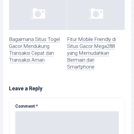
Bagaimana Situs Togel
Fitur Mobile Friendly di
Gacor Mendukung
Situs Gacor Mega288
Transaksi Cepat dan
yang Memudahkan
Transaksi Aman
Bermain dari
Smartphone
Leave a Reply
Comment
*