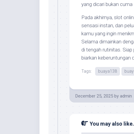
yang dicari bukan cuma h
Pada akhirnya, slot onli
sensasi instan, dan pel
kamu yang ingin menikm
Selama dimainkan dengan
di tengah rutinitas. Si
biarkan keberuntungan d
Tags:
buaya138
buay
December 25, 2025
by
admin
You may also like.