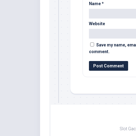
Name
*
Website
Save my name, email,
comment.
Slot Gac