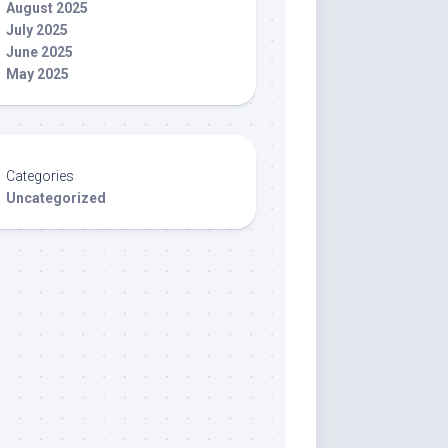
August 2025
July 2025
June 2025
May 2025
Categories
Uncategorized