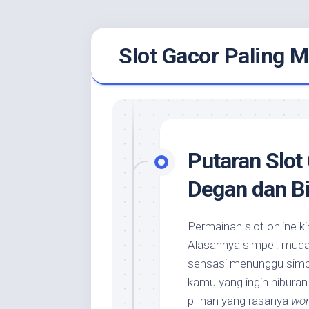
Skip
Slot Gacor Paling
to
content
Putaran Slot
Degan dan Bi
Permainan slot online kin
Alasannya simpel: muda
sensasi menunggu simbol 
kamu yang ingin hiburan 
pilihan yang rasanya
wor