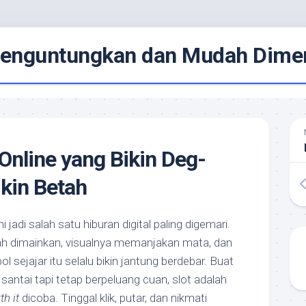
 Menguntungkan dan Mudah Dim
 Online yang Bikin Deg-
kin Betah
i jadi salah satu hiburan digital paling digemari.
h dimainkan, visualnya memanjakan mata, dan
sejajar itu selalu bikin jantung berdebar. Buat
santai tapi tetap berpeluang cuan, slot adalah
th it
dicoba. Tinggal klik, putar, dan nikmati