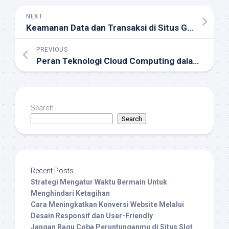
NEXT
Keamanan Data dan Transaksi di Situs Gacor Paling Terpercaya
PREVIOUS
Peran Teknologi Cloud Computing dalam Menjamin Ketersediaan Situs Gacor
Search
Search
Recent Posts
Strategi Mengatur Waktu Bermain Untuk
Menghindari Ketagihan
Cara Meningkatkan Konversi Website Melalui
Desain Responsif dan User-Friendly
Jangan Ragu Coba Peruntunganmu di Situs Slot