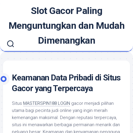
Skip
Slot Gacor Paling
to
content
Menguntungkan dan Mudah
Dimenangkan
Keamanan Data Pribadi di Situs
Gacor yang Terpercaya
Situs
MASTERSPIN188 LOGIN
gacor menjadi pilihan
utama bagi pecinta judi online yang ingin meraih
kemenangan maksimal. Dengan reputasi terpercaya,
situs ini menawarkan berbagai permainan menarik dan
peluang besar. Keamanan dan kenyamanan pengguna