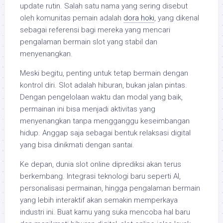
update rutin. Salah satu nama yang sering disebut
oleh komunitas pemain adalah
dora hoki
, yang dikenal
sebagai referensi bagi mereka yang mencari
pengalaman bermain slot yang stabil dan
menyenangkan.
Meski begitu, penting untuk tetap bermain dengan
kontrol diri. Slot adalah hiburan, bukan jalan pintas.
Dengan pengelolaan waktu dan modal yang baik,
permainan ini bisa menjadi aktivitas yang
menyenangkan tanpa mengganggu keseimbangan
hidup. Anggap saja sebagai bentuk relaksasi digital
yang bisa dinikmati dengan santai.
Ke depan, dunia slot online diprediksi akan terus
berkembang. Integrasi teknologi baru seperti AI,
personalisasi permainan, hingga pengalaman bermain
yang lebih interaktif akan semakin memperkaya
industri ini. Buat kamu yang suka mencoba hal baru