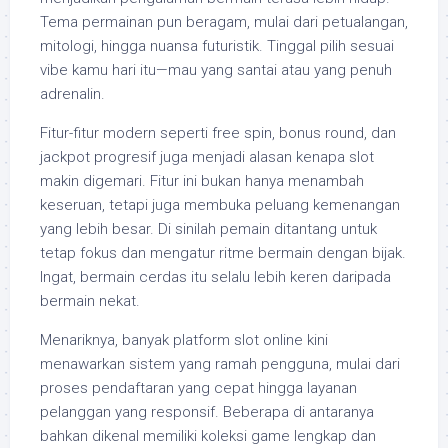
Tema permainan pun beragam, mulai dari petualangan,
mitologi, hingga nuansa futuristik. Tinggal pilih sesuai
vibe kamu hari itu—mau yang santai atau yang penuh
adrenalin.
Fitur-fitur modern seperti free spin, bonus round, dan
jackpot progresif juga menjadi alasan kenapa slot
makin digemari. Fitur ini bukan hanya menambah
keseruan, tetapi juga membuka peluang kemenangan
yang lebih besar. Di sinilah pemain ditantang untuk
tetap fokus dan mengatur ritme bermain dengan bijak.
Ingat, bermain cerdas itu selalu lebih keren daripada
bermain nekat.
Menariknya, banyak platform slot online kini
menawarkan sistem yang ramah pengguna, mulai dari
proses pendaftaran yang cepat hingga layanan
pelanggan yang responsif. Beberapa di antaranya
bahkan dikenal memiliki koleksi game lengkap dan