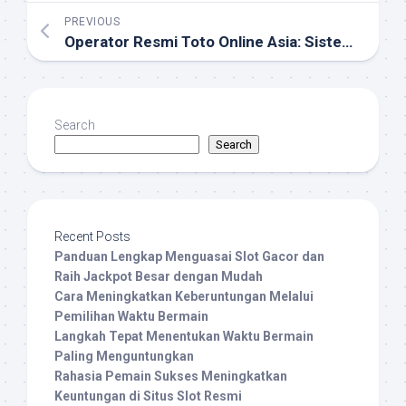
PREVIOUS
Operator Resmi Toto Online Asia: Sistem Keamanan Terbaik
Search
Search
Recent Posts
Panduan Lengkap Menguasai Slot Gacor dan
Raih Jackpot Besar dengan Mudah
Cara Meningkatkan Keberuntungan Melalui
Pemilihan Waktu Bermain
Langkah Tepat Menentukan Waktu Bermain
Paling Menguntungkan
Rahasia Pemain Sukses Meningkatkan
Keuntungan di Situs Slot Resmi