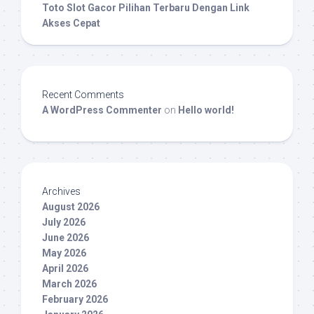
Toto Slot Gacor Pilihan Terbaru Dengan Link
Akses Cepat
Recent Comments
A WordPress Commenter
on
Hello world!
Archives
August 2026
July 2026
June 2026
May 2026
April 2026
March 2026
February 2026