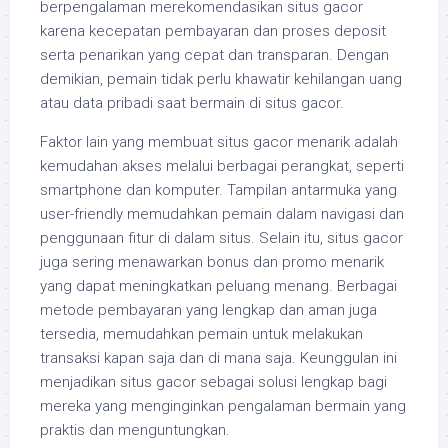
berpengalaman merekomendasikan situs gacor
karena kecepatan pembayaran dan proses deposit
serta penarikan yang cepat dan transparan. Dengan
demikian, pemain tidak perlu khawatir kehilangan uang
atau data pribadi saat bermain di situs gacor.
Faktor lain yang membuat situs gacor menarik adalah
kemudahan akses melalui berbagai perangkat, seperti
smartphone dan komputer. Tampilan antarmuka yang
user-friendly memudahkan pemain dalam navigasi dan
penggunaan fitur di dalam situs. Selain itu, situs gacor
juga sering menawarkan bonus dan promo menarik
yang dapat meningkatkan peluang menang. Berbagai
metode pembayaran yang lengkap dan aman juga
tersedia, memudahkan pemain untuk melakukan
transaksi kapan saja dan di mana saja. Keunggulan ini
menjadikan situs gacor sebagai solusi lengkap bagi
mereka yang menginginkan pengalaman bermain yang
praktis dan menguntungkan.