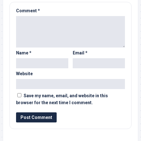
Comment
*
Name
*
Email
*
Website
Save my name, email, and website in this
browser for the next time I comment.