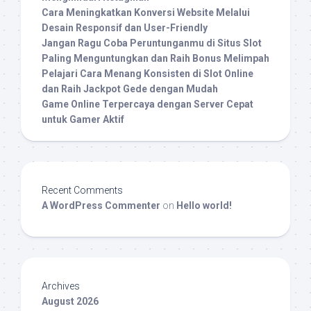
Cara Meningkatkan Konversi Website Melalui
Desain Responsif dan User-Friendly
Jangan Ragu Coba Peruntunganmu di Situs Slot
Paling Menguntungkan dan Raih Bonus Melimpah
Pelajari Cara Menang Konsisten di Slot Online
dan Raih Jackpot Gede dengan Mudah
Game Online Terpercaya dengan Server Cepat
untuk Gamer Aktif
Recent Comments
A WordPress Commenter
on
Hello world!
Archives
August 2026