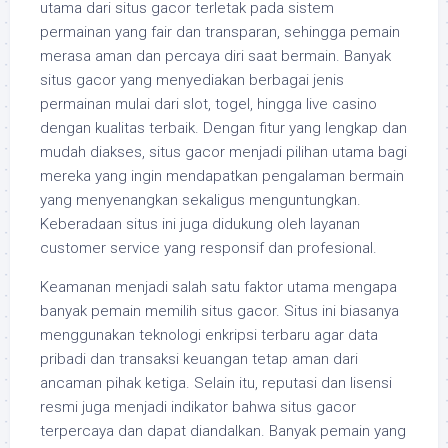
utama dari situs gacor terletak pada sistem
permainan yang fair dan transparan, sehingga pemain
merasa aman dan percaya diri saat bermain. Banyak
situs gacor yang menyediakan berbagai jenis
permainan mulai dari slot, togel, hingga live casino
dengan kualitas terbaik. Dengan fitur yang lengkap dan
mudah diakses, situs gacor menjadi pilihan utama bagi
mereka yang ingin mendapatkan pengalaman bermain
yang menyenangkan sekaligus menguntungkan.
Keberadaan situs ini juga didukung oleh layanan
customer service yang responsif dan profesional.
Keamanan menjadi salah satu faktor utama mengapa
banyak pemain memilih situs gacor. Situs ini biasanya
menggunakan teknologi enkripsi terbaru agar data
pribadi dan transaksi keuangan tetap aman dari
ancaman pihak ketiga. Selain itu, reputasi dan lisensi
resmi juga menjadi indikator bahwa situs gacor
terpercaya dan dapat diandalkan. Banyak pemain yang