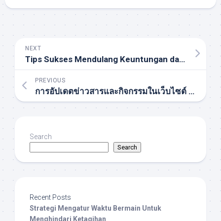
NEXT
Tips Sukses Mendulang Keuntungan dari Slot Gacor
PREVIOUS
การอัปเดตข่าวสารและกิจกรรมในเว็บไซต์ Gacor อย่างต่อเนื่อง
Search
Search
Recent Posts
Strategi Mengatur Waktu Bermain Untuk
Menghindari Ketagihan