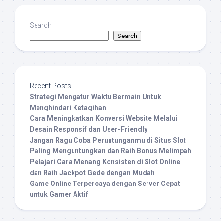
Search
Search
Recent Posts
Strategi Mengatur Waktu Bermain Untuk
Menghindari Ketagihan
Cara Meningkatkan Konversi Website Melalui
Desain Responsif dan User-Friendly
Jangan Ragu Coba Peruntunganmu di Situs Slot
Paling Menguntungkan dan Raih Bonus Melimpah
Pelajari Cara Menang Konsisten di Slot Online
dan Raih Jackpot Gede dengan Mudah
Game Online Terpercaya dengan Server Cepat
untuk Gamer Aktif