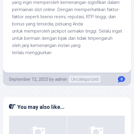
yang ingin memperoleh kemenangan signifikan dalam
permainan slot online. Dengan memperhatikan faktor-
faktor seperti lisensi resmi, reputasi, RTP tinggi, dan
bonus yang tersedia, peluang Anda
untuk memperoleh jackpot semakin tinggi. Selalu ingat
untuk bermain dengan bijak dan tidak terpengaruh
oleh janji kemenangan instan yang
terlalu menggiurkan.
September 12, 2025
by
admin
Uncategorized
0
You may also like...