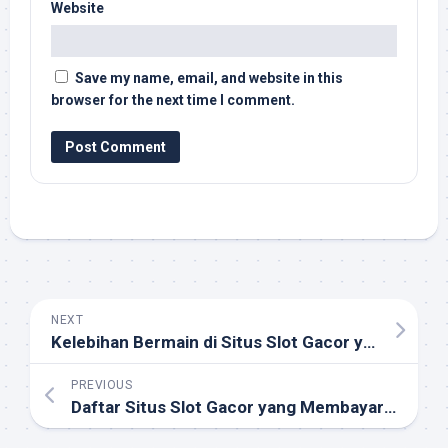
Website
Save my name, email, and website in this
browser for the next time I comment.
NEXT
Kelebihan Bermain di Situs Slot Gacor yang Menawarkan Peluang Besar
PREVIOUS
Daftar Situs Slot Gacor yang Membayar Paling Cepat dan Terpercaya