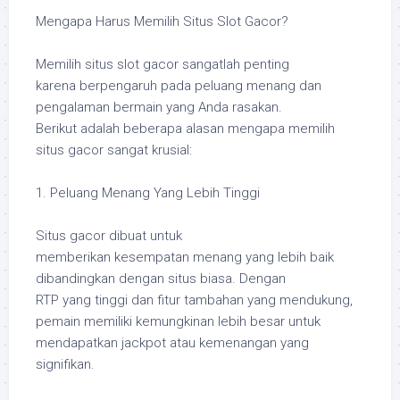
Mengapa Harus Memilih Situs Slot Gacor?
Memilih situs slot gacor sangatlah penting
karena berpengaruh pada peluang menang dan
pengalaman bermain yang Anda rasakan.
Berikut adalah beberapa alasan mengapa memilih
situs gacor sangat krusial:
1. Peluang Menang Yang Lebih Tinggi
Situs gacor dibuat untuk
memberikan kesempatan menang yang lebih baik
dibandingkan dengan situs biasa. Dengan
RTP yang tinggi dan fitur tambahan yang mendukung,
pemain memiliki kemungkinan lebih besar untuk
mendapatkan jackpot atau kemenangan yang
signifikan.