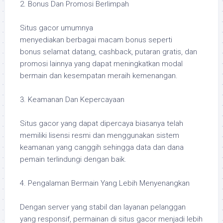
2. Bonus Dan Promosi Berlimpah
Situs gacor umumnya
menyediakan berbagai macam bonus seperti
bonus selamat datang, cashback, putaran gratis, dan
promosi lainnya yang dapat meningkatkan modal
bermain dan kesempatan meraih kemenangan.
3. Keamanan Dan Kepercayaan
Situs gacor yang dapat dipercaya biasanya telah
memiliki lisensi resmi dan menggunakan sistem
keamanan yang canggih sehingga data dan dana
pemain terlindungi dengan baik.
4. Pengalaman Bermain Yang Lebih Menyenangkan
Dengan server yang stabil dan layanan pelanggan
yang responsif, permainan di situs gacor menjadi lebih