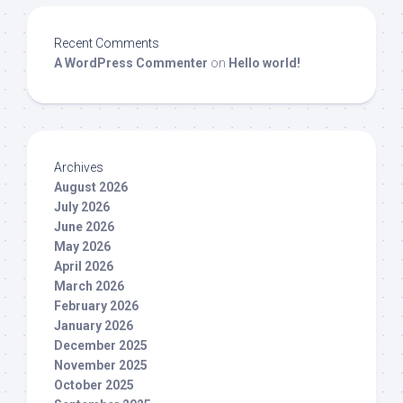
Recent Comments
A WordPress Commenter
on
Hello world!
Archives
August 2026
July 2026
June 2026
May 2026
April 2026
March 2026
February 2026
January 2026
December 2025
November 2025
October 2025