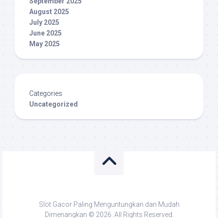
September 2025
August 2025
July 2025
June 2025
May 2025
Categories
Uncategorized
Slot Gacor Paling Menguntungkan dan Mudah
Dimenangkan © 2026. All Rights Reserved.