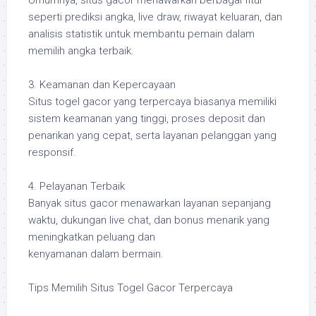
Umumnya, situs gacor menawarkan berbagai fitur
seperti prediksi angka, live draw, riwayat keluaran, dan
analisis statistik untuk membantu pemain dalam
memilih angka terbaik.
3. Keamanan dan Kepercayaan
Situs togel gacor yang terpercaya biasanya memiliki
sistem keamanan yang tinggi, proses deposit dan
penarikan yang cepat, serta layanan pelanggan yang
responsif.
4. Pelayanan Terbaik
Banyak situs gacor menawarkan layanan sepanjang
waktu, dukungan live chat, dan bonus menarik yang
meningkatkan peluang dan
kenyamanan dalam bermain.
Tips Memilih Situs Togel Gacor Terpercaya