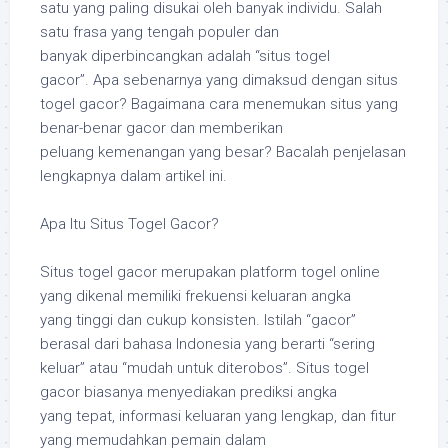
satu yang paling disukai oleh banyak individu. Salah
satu frasa yang tengah populer dan
banyak diperbincangkan adalah “situs togel
gacor”. Apa sebenarnya yang dimaksud dengan situs
togel gacor? Bagaimana cara menemukan situs yang
benar-benar gacor dan memberikan
peluang kemenangan yang besar? Bacalah penjelasan
lengkapnya dalam artikel ini.
Apa Itu Situs Togel Gacor?
Situs togel gacor merupakan platform togel online
yang dikenal memiliki frekuensi keluaran angka
yang tinggi dan cukup konsisten. Istilah “gacor”
berasal dari bahasa Indonesia yang berarti “sering
keluar” atau “mudah untuk diterobos”. Situs togel
gacor biasanya menyediakan prediksi angka
yang tepat, informasi keluaran yang lengkap, dan fitur
yang memudahkan pemain dalam