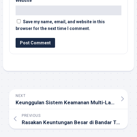
Website
Save my name, email, and website in this
browser for the next time I comment.
NEXT
Keunggulan Sistem Keamanan Multi-Layer di Situs Gacor Resmi
PREVIOUS
Rasakan Keuntungan Besar di Bandar Togel Online dengan Sistem Bermain Profesional