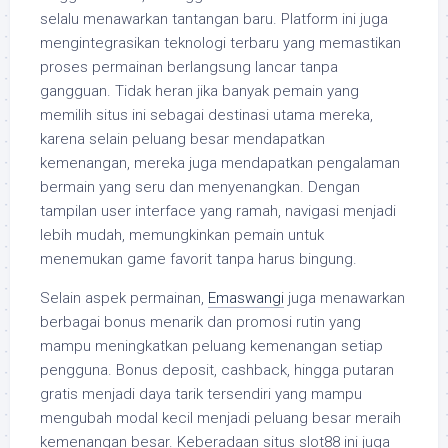
selalu menawarkan tantangan baru. Platform ini juga
mengintegrasikan teknologi terbaru yang memastikan
proses permainan berlangsung lancar tanpa
gangguan. Tidak heran jika banyak pemain yang
memilih situs ini sebagai destinasi utama mereka,
karena selain peluang besar mendapatkan
kemenangan, mereka juga mendapatkan pengalaman
bermain yang seru dan menyenangkan. Dengan
tampilan user interface yang ramah, navigasi menjadi
lebih mudah, memungkinkan pemain untuk
menemukan game favorit tanpa harus bingung.
Selain aspek permainan,
Emaswangi
juga menawarkan
berbagai bonus menarik dan promosi rutin yang
mampu meningkatkan peluang kemenangan setiap
pengguna. Bonus deposit, cashback, hingga putaran
gratis menjadi daya tarik tersendiri yang mampu
mengubah modal kecil menjadi peluang besar meraih
kemenangan besar. Keberadaan situs slot88 ini juga