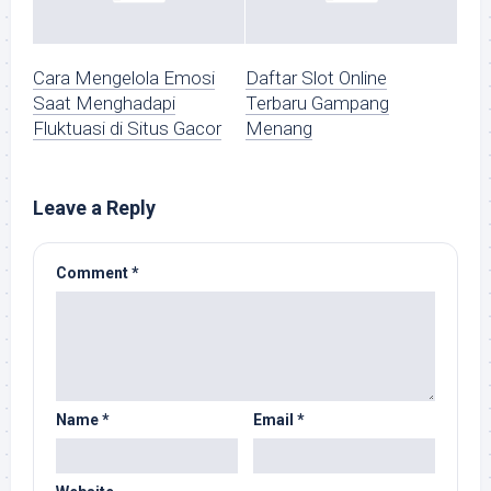
Cara Mengelola Emosi
Daftar Slot Online
Saat Menghadapi
Terbaru Gampang
Fluktuasi di Situs Gacor
Menang
Leave a Reply
Comment
*
Name
*
Email
*