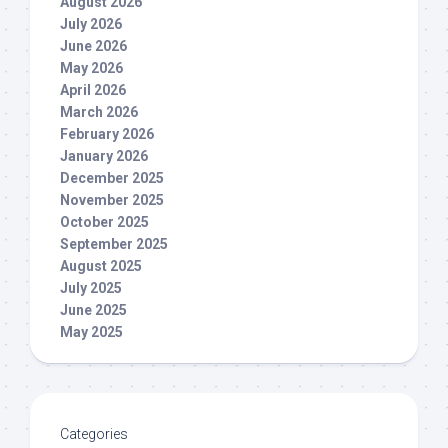
August 2026
July 2026
June 2026
May 2026
April 2026
March 2026
February 2026
January 2026
December 2025
November 2025
October 2025
September 2025
August 2025
July 2025
June 2025
May 2025
Categories