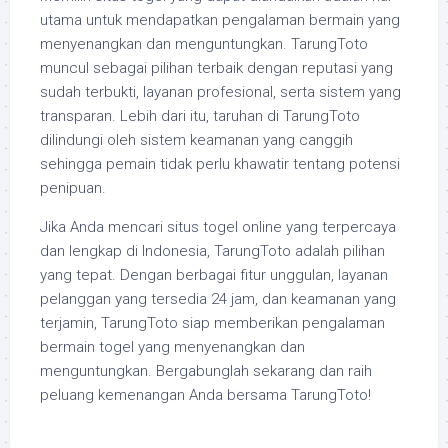
utama untuk mendapatkan pengalaman bermain yang
menyenangkan dan menguntungkan. TarungToto
muncul sebagai pilihan terbaik dengan reputasi yang
sudah terbukti, layanan profesional, serta sistem yang
transparan. Lebih dari itu, taruhan di TarungToto
dilindungi oleh sistem keamanan yang canggih
sehingga pemain tidak perlu khawatir tentang potensi
penipuan.
Jika Anda mencari situs togel online yang terpercaya
dan lengkap di Indonesia, TarungToto adalah pilihan
yang tepat. Dengan berbagai fitur unggulan, layanan
pelanggan yang tersedia 24 jam, dan keamanan yang
terjamin, TarungToto siap memberikan pengalaman
bermain togel yang menyenangkan dan
menguntungkan. Bergabunglah sekarang dan raih
peluang kemenangan Anda bersama TarungToto!