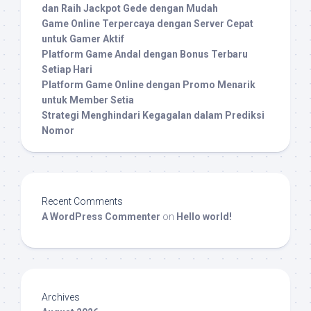
dan Raih Jackpot Gede dengan Mudah
Game Online Terpercaya dengan Server Cepat
untuk Gamer Aktif
Platform Game Andal dengan Bonus Terbaru
Setiap Hari
Platform Game Online dengan Promo Menarik
untuk Member Setia
Strategi Menghindari Kegagalan dalam Prediksi
Nomor
Recent Comments
A WordPress Commenter
on
Hello world!
Archives