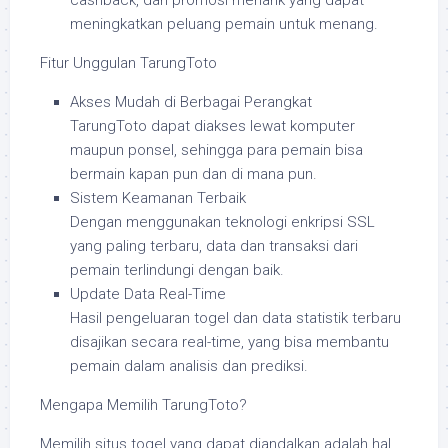
cashback, dan promosi menarik yang dapat
meningkatkan peluang pemain untuk menang.
Fitur Unggulan TarungToto
Akses Mudah di Berbagai Perangkat
TarungToto dapat diakses lewat komputer
maupun ponsel, sehingga para pemain bisa
bermain kapan pun dan di mana pun.
Sistem Keamanan Terbaik
Dengan menggunakan teknologi enkripsi SSL
yang paling terbaru, data dan transaksi dari
pemain terlindungi dengan baik.
Update Data Real-Time
Hasil pengeluaran togel dan data statistik terbaru
disajikan secara real-time, yang bisa membantu
pemain dalam analisis dan prediksi.
Mengapa Memilih TarungToto?
Memilih situs togel yang dapat diandalkan adalah hal