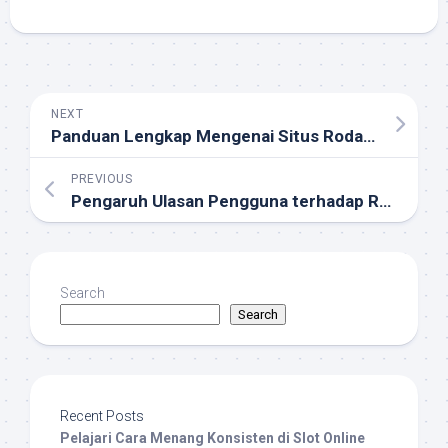
NEXT
Panduan Lengkap Mengenai Situs Roda4D: Keunggulan, Cara Daftar, dan Fitur Unggulan
PREVIOUS
Pengaruh Ulasan Pengguna terhadap Reputasi Situs Gacor Sedaptogel
Search
Search
Recent Posts
Pelajari Cara Menang Konsisten di Slot Online