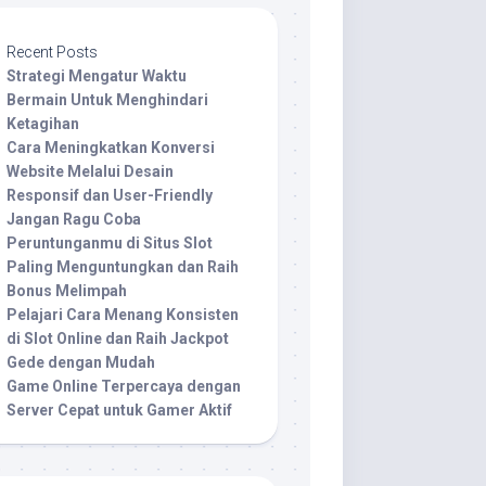
Recent Posts
Strategi Mengatur Waktu
Bermain Untuk Menghindari
Ketagihan
Cara Meningkatkan Konversi
Website Melalui Desain
Responsif dan User-Friendly
Jangan Ragu Coba
Peruntunganmu di Situs Slot
Paling Menguntungkan dan Raih
Bonus Melimpah
Pelajari Cara Menang Konsisten
di Slot Online dan Raih Jackpot
Gede dengan Mudah
Game Online Terpercaya dengan
Server Cepat untuk Gamer Aktif