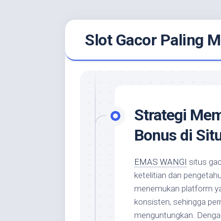
Skip
Slot Gacor Paling
to
content
Strategi Me
Bonus di Sit
EMAS WANGI
situs ga
ketelitian dan pengeta
menemukan platform 
konsisten, sehingga pe
menguntungkan. Dengan