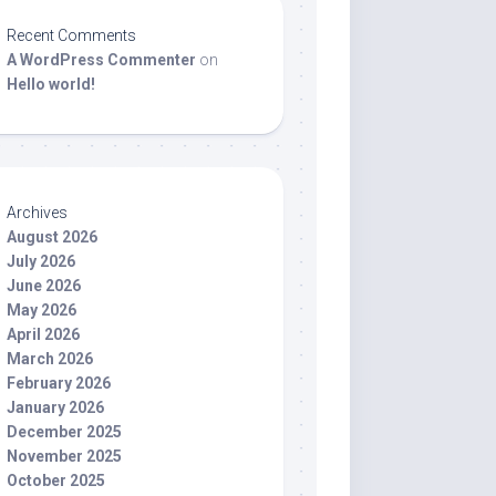
Recent Comments
A WordPress Commenter
on
Hello world!
Archives
August 2026
July 2026
June 2026
May 2026
April 2026
March 2026
February 2026
January 2026
December 2025
November 2025
October 2025