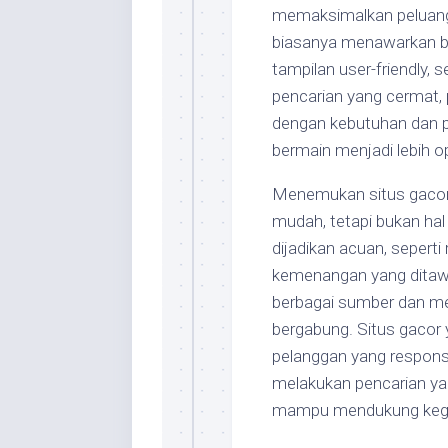
memaksimalkan peluang 
biasanya menawarkan be
tampilan user-friendly,
pencarian yang cermat,
dengan kebutuhan dan p
bermain menjadi lebih 
Menemukan situs gacor 
mudah, tetapi bukan hal
dijadikan acuan, seperti
kemenangan yang ditawa
berbagai sumber dan m
bergabung. Situs gacor
pelanggan yang respons
melakukan pencarian ya
mampu mendukung kegiata