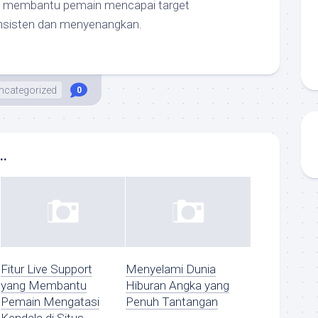
t, membantu pemain mencapai target
sisten dan menyenangkan.
ncategorized
0
..
Fitur Live Support
Menyelami Dunia
yang Membantu
Hiburan Angka yang
Pemain Mengatasi
Penuh Tantangan
Kendala di Situs