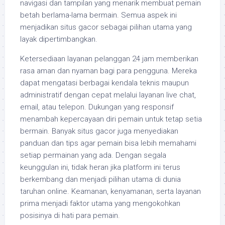
navigasi dan tampilan yang menarik membuat pemain
betah berlama-lama bermain. Semua aspek ini
menjadikan situs gacor sebagai pilihan utama yang
layak dipertimbangkan.
Ketersediaan layanan pelanggan 24 jam memberikan
rasa aman dan nyaman bagi para pengguna. Mereka
dapat mengatasi berbagai kendala teknis maupun
administratif dengan cepat melalui layanan live chat,
email, atau telepon. Dukungan yang responsif
menambah kepercayaan diri pemain untuk tetap setia
bermain. Banyak situs gacor juga menyediakan
panduan dan tips agar pemain bisa lebih memahami
setiap permainan yang ada. Dengan segala
keunggulan ini, tidak heran jika platform ini terus
berkembang dan menjadi pilihan utama di dunia
taruhan online. Keamanan, kenyamanan, serta layanan
prima menjadi faktor utama yang mengokohkan
posisinya di hati para pemain.