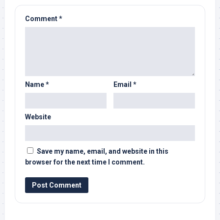
Comment
*
Name
*
Email
*
Website
Save my name, email, and website in this
browser for the next time I comment.