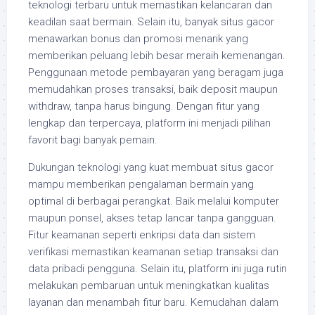
teknologi terbaru untuk memastikan kelancaran dan
keadilan saat bermain. Selain itu, banyak situs gacor
menawarkan bonus dan promosi menarik yang
memberikan peluang lebih besar meraih kemenangan.
Penggunaan metode pembayaran yang beragam juga
memudahkan proses transaksi, baik deposit maupun
withdraw, tanpa harus bingung. Dengan fitur yang
lengkap dan terpercaya, platform ini menjadi pilihan
favorit bagi banyak pemain.
Dukungan teknologi yang kuat membuat situs gacor
mampu memberikan pengalaman bermain yang
optimal di berbagai perangkat. Baik melalui komputer
maupun ponsel, akses tetap lancar tanpa gangguan.
Fitur keamanan seperti enkripsi data dan sistem
verifikasi memastikan keamanan setiap transaksi dan
data pribadi pengguna. Selain itu, platform ini juga rutin
melakukan pembaruan untuk meningkatkan kualitas
layanan dan menambah fitur baru. Kemudahan dalam