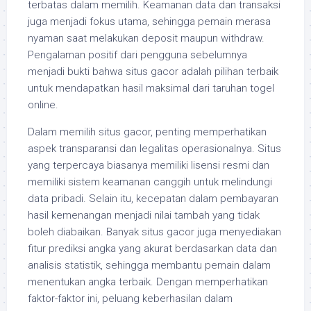
terbatas dalam memilih. Keamanan data dan transaksi
juga menjadi fokus utama, sehingga pemain merasa
nyaman saat melakukan deposit maupun withdraw.
Pengalaman positif dari pengguna sebelumnya
menjadi bukti bahwa situs gacor adalah pilihan terbaik
untuk mendapatkan hasil maksimal dari taruhan togel
online.
Dalam memilih situs gacor, penting memperhatikan
aspek transparansi dan legalitas operasionalnya. Situs
yang terpercaya biasanya memiliki lisensi resmi dan
memiliki sistem keamanan canggih untuk melindungi
data pribadi. Selain itu, kecepatan dalam pembayaran
hasil kemenangan menjadi nilai tambah yang tidak
boleh diabaikan. Banyak situs gacor juga menyediakan
fitur prediksi angka yang akurat berdasarkan data dan
analisis statistik, sehingga membantu pemain dalam
menentukan angka terbaik. Dengan memperhatikan
faktor-faktor ini, peluang keberhasilan dalam