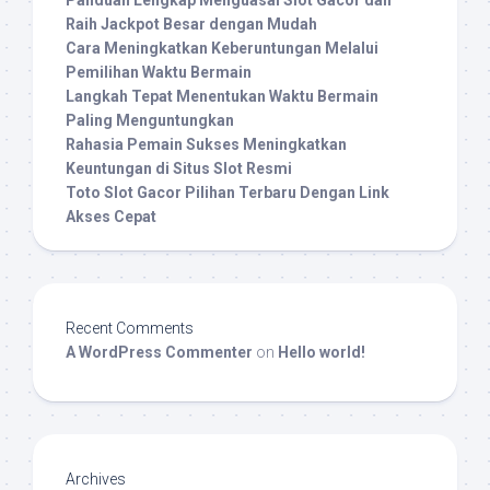
Panduan Lengkap Menguasai Slot Gacor dan
Raih Jackpot Besar dengan Mudah
Cara Meningkatkan Keberuntungan Melalui
Pemilihan Waktu Bermain
Langkah Tepat Menentukan Waktu Bermain
Paling Menguntungkan
Rahasia Pemain Sukses Meningkatkan
Keuntungan di Situs Slot Resmi
Toto Slot Gacor Pilihan Terbaru Dengan Link
Akses Cepat
Recent Comments
A WordPress Commenter
on
Hello world!
Archives