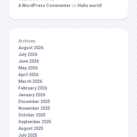
A WordPress Commenter
on
Hello world!
Archives
August 2026
July 2026
June 2026
May 2026
April 2026
March 2026
February 2026
January 2026
December 2025
November 2025
October 2025
September 2025
August 2025
July 2025