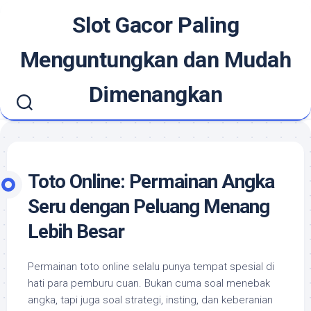
Skip
Slot Gacor Paling
to
content
Menguntungkan dan Mudah
Dimenangkan
Toto Online: Permainan Angka
Seru dengan Peluang Menang
Lebih Besar
Permainan toto online selalu punya tempat spesial di
hati para pemburu cuan. Bukan cuma soal menebak
angka, tapi juga soal strategi, insting, dan keberanian