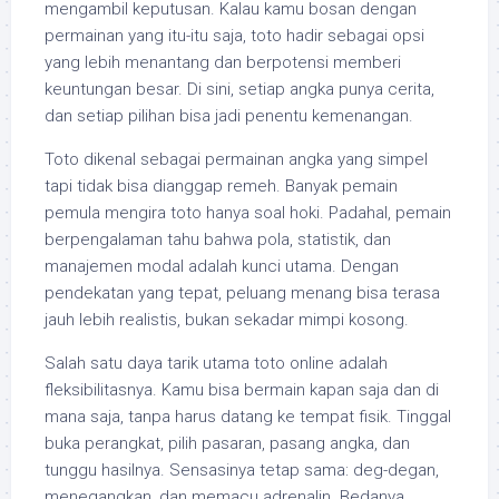
mengambil keputusan. Kalau kamu bosan dengan
permainan yang itu-itu saja, toto hadir sebagai opsi
yang lebih menantang dan berpotensi memberi
keuntungan besar. Di sini, setiap angka punya cerita,
dan setiap pilihan bisa jadi penentu kemenangan.
Toto dikenal sebagai permainan angka yang simpel
tapi tidak bisa dianggap remeh. Banyak pemain
pemula mengira toto hanya soal hoki. Padahal, pemain
berpengalaman tahu bahwa pola, statistik, dan
manajemen modal adalah kunci utama. Dengan
pendekatan yang tepat, peluang menang bisa terasa
jauh lebih realistis, bukan sekadar mimpi kosong.
Salah satu daya tarik utama toto online adalah
fleksibilitasnya. Kamu bisa bermain kapan saja dan di
mana saja, tanpa harus datang ke tempat fisik. Tinggal
buka perangkat, pilih pasaran, pasang angka, dan
tunggu hasilnya. Sensasinya tetap sama: deg-degan,
menegangkan, dan memacu adrenalin. Bedanya,