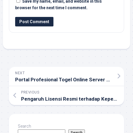
Save my name, email, and website in this
browser for the next time I comment.
NEXT
Portal Profesional Togel Online Server Asia
PREVIOUS
Pengaruh Lisensi Resmi terhadap Kepercayaan Pengguna di Situs Slot Gacor
Search
Search