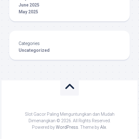
June 2025
May 2025
Categories
Uncategorized
Slot Gacor Paling Menguntungkan dan Mudah
Dimenangkan © 2026. All Rights Reserved.
Powered by
WordPress
. Theme by
Alx
.