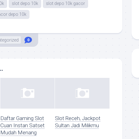
10k
slot depo 10k
slot depo 10k gacor
acor depo 10k
tegorized
0
..
Daftar Gaming Slot
Slot Receh, Jackpot
Cuan Instan Satset
Sultan Jadi Milikmu
Mudah Menang