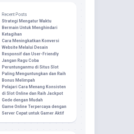
Recent Posts
Strategi Mengatur Waktu
Bermain Untuk Menghindari
Ketagihan
Cara Meningkatkan Konversi
Website Melalui Desain
Responsif dan User-Friendly
Jangan Ragu Coba
Peruntunganmu di Situs Slot
Paling Menguntungkan dan Raih
Bonus Melimpah
Pelajari Cara Menang Konsisten
di Slot Online dan Raih Jackpot
Gede dengan Mudah
Game Online Terpercaya dengan
Server Cepat untuk Gamer Aktif