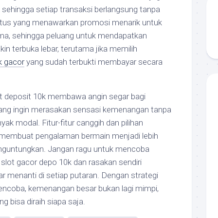
, sehingga setiap transaksi berlangsung tanpa
situs yang menawarkan promosi menarik untuk
ma, sehingga peluang untuk mendapatkan
n terbuka lebar, terutama jika memilih
k gacor
yang sudah terbukti membayar secara
lot deposit 10k membawa angin segar bagi
yang ingin merasakan sensasi kemenangan tanpa
ak modal. Fitur-fitur canggih dan pilihan
f membuat pengalaman bermain menjadi lebih
guntungkan. Jangan ragu untuk mencoba
slot gacor depo 10k dan rasakan sendiri
 menanti di setiap putaran. Dengan strategi
encoba, kemenangan besar bukan lagi mimpi,
 bisa diraih siapa saja.