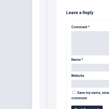
Leave a Reply
Comment
*
Name
*
Website
Save my name, email,
comment.