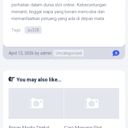
perhatian dalam dunia slot online. Keberuntungan
menanti, tinggal siapa yang berani mencoba dan
memanfaatkan peluang yang ada di depan mata.
Tags:
au328
April 12, 2026
by
admin
Uncategorized
0
You may also like...
Peran Media Digital
Cara Menang Slot