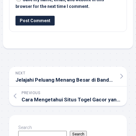
browser for the next time I comment.
NEXT
Jelajahi Peluang Menang Besar di Bandar Togel Online dengan Teknik Terbaik
PREVIOUS
Cara Mengetahui Situs Togel Gacor yang Sudah Terbukti Memberikan Peluang Menang
Search
Search