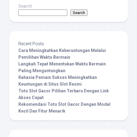
Search
Search
Recent Posts
Cara Meningkatkan Keberuntungan Melalui
Pemilihan Waktu Bermain
Langkah Tepat Menentukan Waktu Bermain
Paling Menguntungkan
Rahasia Pemain Sukses Meningkatkan
Keuntungan di Situs Slot Resmi
Toto Slot Gacor Pilihan Terbaru Dengan Link
Akses Cepat
Rekomendasi Toto Slot Gacor Dengan Modal
Kecil Dan Fitur Menarik