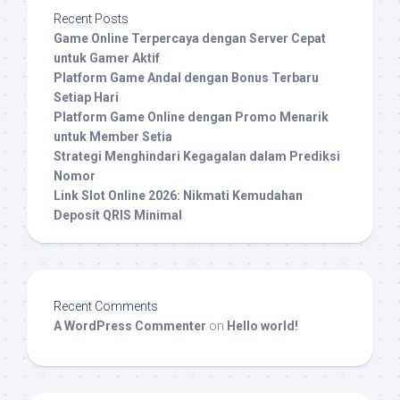
Recent Posts
Game Online Terpercaya dengan Server Cepat
untuk Gamer Aktif
Platform Game Andal dengan Bonus Terbaru
Setiap Hari
Platform Game Online dengan Promo Menarik
untuk Member Setia
Strategi Menghindari Kegagalan dalam Prediksi
Nomor
Link Slot Online 2026: Nikmati Kemudahan
Deposit QRIS Minimal
Recent Comments
A WordPress Commenter
on
Hello world!