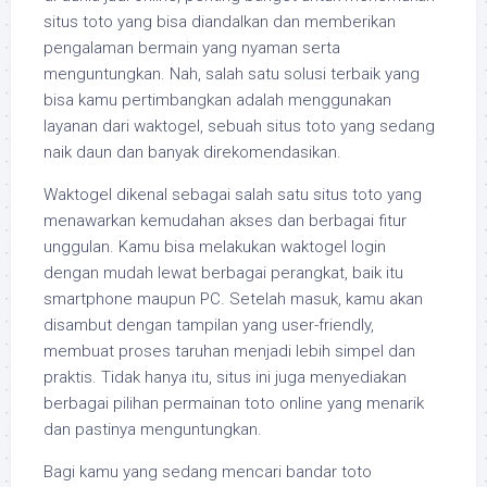
situs toto yang bisa diandalkan dan memberikan
pengalaman bermain yang nyaman serta
menguntungkan. Nah, salah satu solusi terbaik yang
bisa kamu pertimbangkan adalah menggunakan
layanan dari waktogel, sebuah situs toto yang sedang
naik daun dan banyak direkomendasikan.
Waktogel dikenal sebagai salah satu situs toto yang
menawarkan kemudahan akses dan berbagai fitur
unggulan. Kamu bisa melakukan waktogel login
dengan mudah lewat berbagai perangkat, baik itu
smartphone maupun PC. Setelah masuk, kamu akan
disambut dengan tampilan yang user-friendly,
membuat proses taruhan menjadi lebih simpel dan
praktis. Tidak hanya itu, situs ini juga menyediakan
berbagai pilihan permainan toto online yang menarik
dan pastinya menguntungkan.
Bagi kamu yang sedang mencari bandar toto