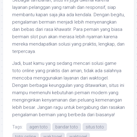
Sebagai tambahan, situs ini juga dikenal karena
layanan pelanggan yang ramah dan responsif, siap
membantu kapan saja jika ada kendala. Dengan begitu,
pengalaman bermain menjadi lebih menyenangkan
dan bebas dari rasa khawatir. Para pemain yang biasa
bermain slot pun akan merasa lebih nyaman karena
mereka mendapatkan solusi yang praktis, lengkap, dan
terpercaya.
Jadi, buat kamu yang sedang mencari solusi game
toto online yang praktis dan aman, tidak ada salahnya
mencoba menggunakan layanan dari waktogel.
Dengan berbagai keunggulan yang ditawarkan, situs ini
mampu memenuhi kebutuhan pemain modern yang
menginginkan kenyamanan dan peluang kemenangan
lebih besar. Jangan ragu untuk bergabung dan rasakan
pengalaman bermain yang berbeda dari biasanya!
Tags:
agen toto
bandar toto
situs toto
toto online
wak togel
waktogel