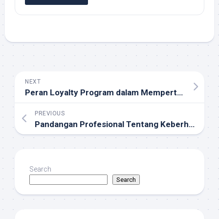
NEXT
Peran Loyalty Program dalam Mempertahankan Pengguna di Situs Gacor
PREVIOUS
Pandangan Profesional Tentang Keberhasilan Situs Gacor dalam Dunia Judi Digital
Search
Search