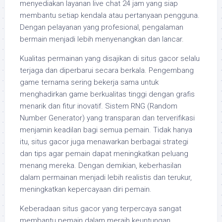
menyediakan layanan live chat 24 jam yang siap
membantu setiap kendala atau pertanyaan pengguna.
Dengan pelayanan yang profesional, pengalaman
bermain menjadi lebih menyenangkan dan lancar.
Kualitas permainan yang disajikan di situs gacor selalu
terjaga dan diperbarui secara berkala. Pengembang
game ternama sering bekerja sama untuk
menghadirkan game berkualitas tinggi dengan grafis
menarik dan fitur inovatif. Sistem RNG (Random
Number Generator) yang transparan dan terverifikasi
menjamin keadilan bagi semua pemain. Tidak hanya
itu, situs gacor juga menawarkan berbagai strategi
dan tips agar pemain dapat meningkatkan peluang
menang mereka. Dengan demikian, keberhasilan
dalam permainan menjadi lebih realistis dan terukur,
meningkatkan kepercayaan diri pemain.
Keberadaan situs gacor yang terpercaya sangat
membantu pemain dalam meraih keuntungan