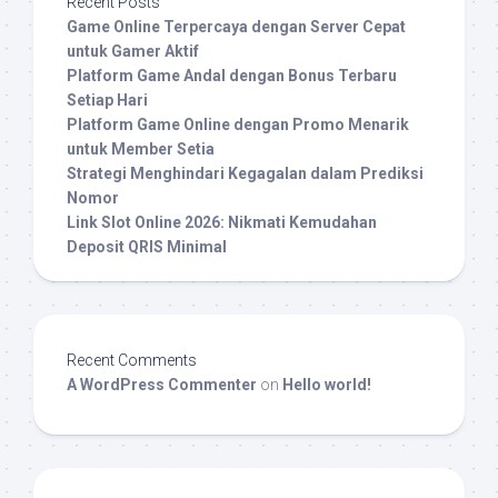
Recent Posts
Game Online Terpercaya dengan Server Cepat
untuk Gamer Aktif
Platform Game Andal dengan Bonus Terbaru
Setiap Hari
Platform Game Online dengan Promo Menarik
untuk Member Setia
Strategi Menghindari Kegagalan dalam Prediksi
Nomor
Link Slot Online 2026: Nikmati Kemudahan
Deposit QRIS Minimal
Recent Comments
A WordPress Commenter
on
Hello world!