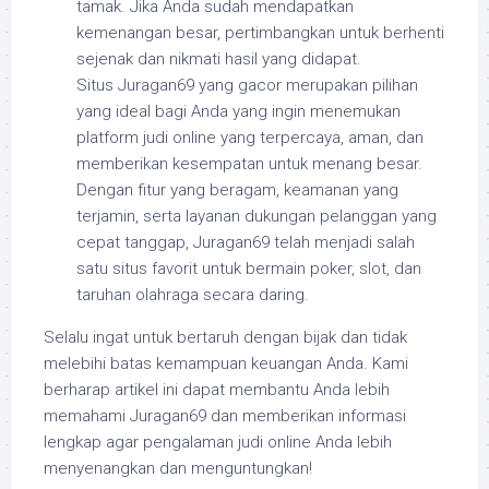
tamak. Jika Anda sudah mendapatkan
kemenangan besar, pertimbangkan untuk berhenti
sejenak dan nikmati hasil yang didapat.
Situs Juragan69 yang gacor merupakan pilihan
yang ideal bagi Anda yang ingin menemukan
platform judi online yang terpercaya, aman, dan
memberikan kesempatan untuk menang besar.
Dengan fitur yang beragam, keamanan yang
terjamin, serta layanan dukungan pelanggan yang
cepat tanggap, Juragan69 telah menjadi salah
satu situs favorit untuk bermain poker, slot, dan
taruhan olahraga secara daring.
Selalu ingat untuk bertaruh dengan bijak dan tidak
melebihi batas kemampuan keuangan Anda. Kami
berharap artikel ini dapat membantu Anda lebih
memahami Juragan69 dan memberikan informasi
lengkap agar pengalaman judi online Anda lebih
menyenangkan dan menguntungkan!