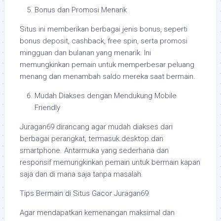
Bonus dan Promosi Menarik
Situs ini memberikan berbagai jenis bonus, seperti
bonus deposit, cashback, free spin, serta promosi
mingguan dan bulanan yang menarik. Ini
memungkinkan pemain untuk memperbesar peluang
menang dan menambah saldo mereka saat bermain.
Mudah Diakses dengan Mendukung Mobile
Friendly
Juragan69 dirancang agar mudah diakses dari
berbagai perangkat, termasuk desktop dan
smartphone. Antarmuka yang sederhana dan
responsif memungkinkan pemain untuk bermain kapan
saja dan di mana saja tanpa masalah.
Tips Bermain di Situs Gacor Juragan69
Agar mendapatkan kemenangan maksimal dan