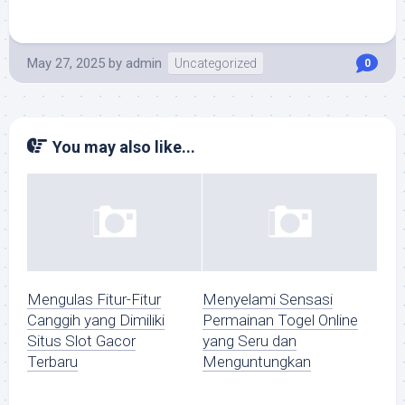
May 27, 2025
by
admin
Uncategorized
0
You may also like...
Mengulas Fitur-Fitur
Menyelami Sensasi
Canggih yang Dimiliki
Permainan Togel Online
Situs Slot Gacor
yang Seru dan
Terbaru
Menguntungkan