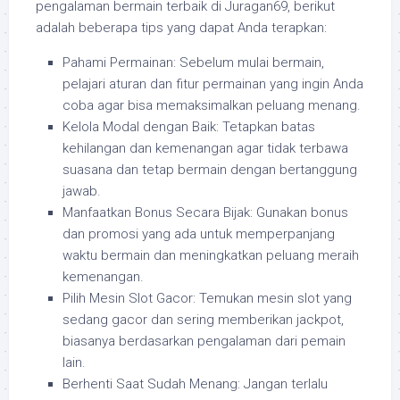
pengalaman bermain terbaik di Juragan69, berikut
adalah beberapa tips yang dapat Anda terapkan:
Pahami Permainan: Sebelum mulai bermain,
pelajari aturan dan fitur permainan yang ingin Anda
coba agar bisa memaksimalkan peluang menang.
Kelola Modal dengan Baik: Tetapkan batas
kehilangan dan kemenangan agar tidak terbawa
suasana dan tetap bermain dengan bertanggung
jawab.
Manfaatkan Bonus Secara Bijak: Gunakan bonus
dan promosi yang ada untuk memperpanjang
waktu bermain dan meningkatkan peluang meraih
kemenangan.
Pilih Mesin Slot Gacor: Temukan mesin slot yang
sedang gacor dan sering memberikan jackpot,
biasanya berdasarkan pengalaman dari pemain
lain.
Berhenti Saat Sudah Menang: Jangan terlalu