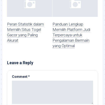
Peran Statistik dalam
Panduan Lengkap
Memilih Situs Togel
Memilih Platform Judi
Gacor yang Paling
Terpercaya untuk
Akurat
Pengalaman Bermain
yang Optimal
Leave a Reply
Comment
*