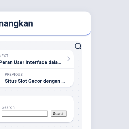
enangkan
NEXT
Peran User Interface dalam Menarik Minat Pemain di Situs Togel Gacor
PREVIOUS
Situs Slot Gacor dengan Game Lengkap dan Peluang Menang Tinggi
Search
Search