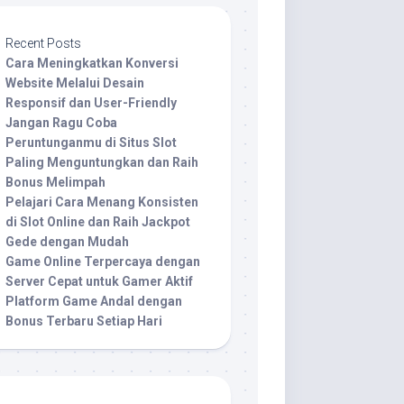
Recent Posts
Cara Meningkatkan Konversi
Website Melalui Desain
Responsif dan User-Friendly
Jangan Ragu Coba
Peruntunganmu di Situs Slot
Paling Menguntungkan dan Raih
Bonus Melimpah
Pelajari Cara Menang Konsisten
di Slot Online dan Raih Jackpot
Gede dengan Mudah
Game Online Terpercaya dengan
Server Cepat untuk Gamer Aktif
Platform Game Andal dengan
Bonus Terbaru Setiap Hari