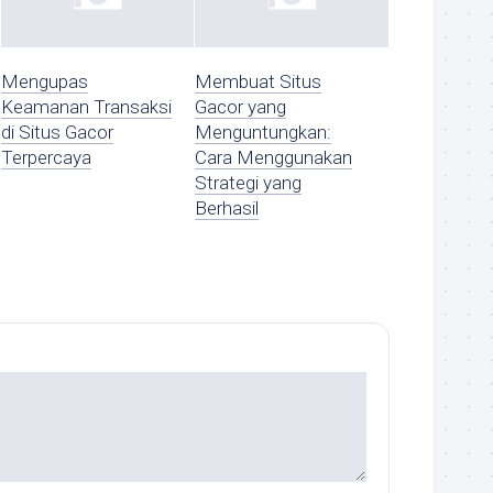
Mengupas
Membuat Situs
Keamanan Transaksi
Gacor yang
di Situs Gacor
Menguntungkan:
Terpercaya
Cara Menggunakan
Strategi yang
Berhasil