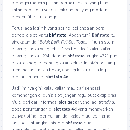
berbagai macam pilihan permainan slot yang bisa
kalian coba, dari yang klasik sampai yang modern
dengan fitur-fitur canggih.
Terus, ada lagi nih yang sering jadi andalan para
penggila slot, yaitu
bbfstoto
. Apaan tuh?
Bbfstoto
itu
singkatan dari
Bolak Balik Full Set Togel
. Ini tuh sistem
pasang angka yang lebih fleksibel. Jadi, kalau kalian
pasang angka 1234, dengan
bbfstoto
, angka 4321 pun
bakal dianggap menang kalau keluar. Ini bikin peluang
menang jadi makin besar, apalagi kalau kalian lagi
berani taruhan di
slot toto 4d
.
Jadi, intinya gini: kalau kalian mau cari sensasi
kemenangan di dunia slot, jangan ragu buat eksplorasi.
Mulai dari cari informasi
slot gacor
yang lagi
trending
,
coba peruntungan di
slot toto 4d
yang menawarkan
banyak pilihan permainan, dan kalau mau lebih aman
lagi, pertimbangkan sistem
bbfstoto
buat