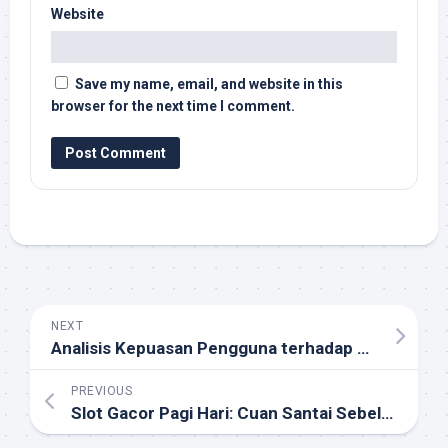
Website
Save my name, email, and website in this
browser for the next time I comment.
NEXT
Analisis Kepuasan Pengguna terhadap Situs Gacor yang Terpercaya
PREVIOUS
Slot Gacor Pagi Hari: Cuan Santai Sebelum Kerja