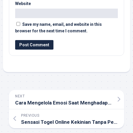
Website
Save my name, email, and website in this
browser for the next time I comment.
NEXT
Cara Mengelola Emosi Saat Menghadapi Fluktuasi di Situs Gacor
PREVIOUS
Sensasi Togel Online Kekinian Tanpa Pembatas