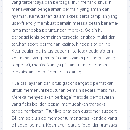
yang terpercaya dan berbagai fitur menarik, situs ini
menawarkan pengalaman bermain yang aman dan
nyaman. Kemudahan dalam akses serta tampilan yang
user-friendly membuat pemain merasa betah berlama-
lama mencoba peruntungan mereka. Selain itu,
berbagai jenis permainan tersedia lengkap, mulai dari
taruhan sport, permainan kasino, hingga slot online.
Keunggulan dari situs gacor ini terletak pada sistem
keamanan yang canggih dan layanan pelanggan yang
responsif, menjadikannya pilihan utama di tengah
persaingan industri perjudian daring.
Kualitas layanan dari situs gacor sangat diperhatikan
untuk memenuhi kebutuhan pemain secara maksimal.
Mereka menyediakan berbagai metode pembayaran
yang fleksibel dan cepat, memudahkan transaksi
tanpa hambatan. Fitur live chat dan customer support
24 jam selalu siap membantu mengatasi kendala yang
dihadapi pemain. Keamanan data pribadi dan transaksi