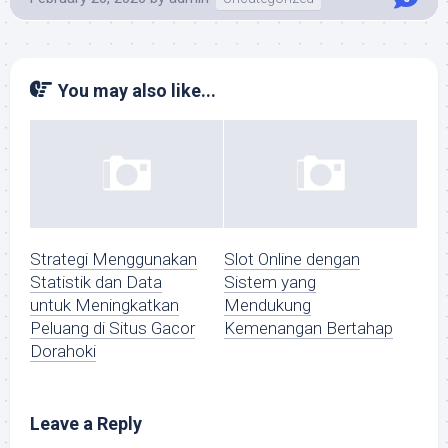
You may also like...
Strategi Menggunakan
Slot Online dengan
Statistik dan Data
Sistem yang
untuk Meningkatkan
Mendukung
Peluang di Situs Gacor
Kemenangan Bertahap
Dorahoki
Leave a Reply