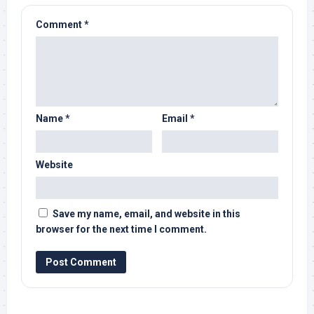
Comment
*
Name
*
Email
*
Website
Save my name, email, and website in this
browser for the next time I comment.