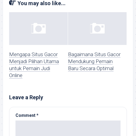
You may also like...
Mengapa Situs Gacor
Bagaimana Situs Gacor
Menjadi Pilihan Utama
Mendukung Pemain
untuk Pemain Judi
Baru Secara Optimal
Online
Leave a Reply
Comment
*