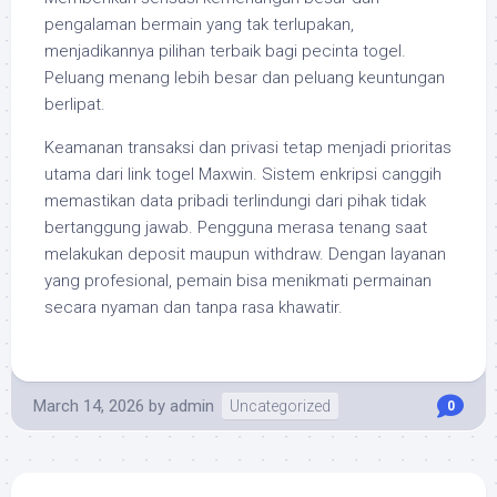
pengalaman bermain yang tak terlupakan,
menjadikannya pilihan terbaik bagi pecinta togel.
Peluang menang lebih besar dan peluang keuntungan
berlipat.
Keamanan transaksi dan privasi tetap menjadi prioritas
utama dari link togel Maxwin. Sistem enkripsi canggih
memastikan data pribadi terlindungi dari pihak tidak
bertanggung jawab. Pengguna merasa tenang saat
melakukan deposit maupun withdraw. Dengan layanan
yang profesional, pemain bisa menikmati permainan
secara nyaman dan tanpa rasa khawatir.
March 14, 2026
by
admin
Uncategorized
0