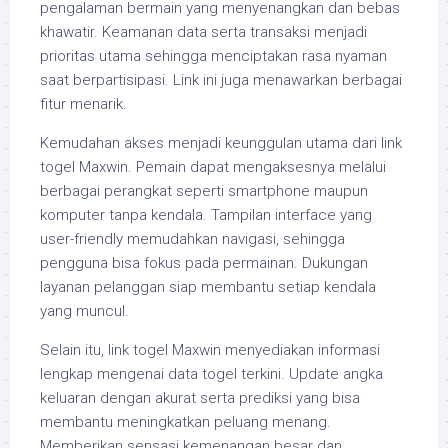
pengalaman bermain yang menyenangkan dan bebas
khawatir. Keamanan data serta transaksi menjadi
prioritas utama sehingga menciptakan rasa nyaman
saat berpartisipasi. Link ini juga menawarkan berbagai
fitur menarik.
Kemudahan akses menjadi keunggulan utama dari link
togel Maxwin. Pemain dapat mengaksesnya melalui
berbagai perangkat seperti smartphone maupun
komputer tanpa kendala. Tampilan interface yang
user-friendly memudahkan navigasi, sehingga
pengguna bisa fokus pada permainan. Dukungan
layanan pelanggan siap membantu setiap kendala
yang muncul.
Selain itu, link togel Maxwin menyediakan informasi
lengkap mengenai data togel terkini. Update angka
keluaran dengan akurat serta prediksi yang bisa
membantu meningkatkan peluang menang.
Memberikan sensasi kemenangan besar dan