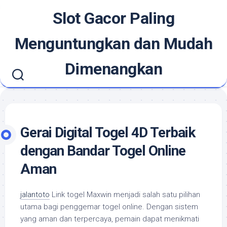
Skip
Slot Gacor Paling
to
content
Menguntungkan dan Mudah
Dimenangkan
Gerai Digital Togel 4D Terbaik
dengan Bandar Togel Online
Aman
jalantoto
Link togel Maxwin menjadi salah satu pilihan
utama bagi penggemar togel online. Dengan sistem
yang aman dan terpercaya, pemain dapat menikmati