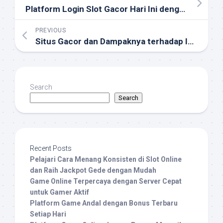
Platform Login Slot Gacor Hari Ini dengan Game Terfavorit
PREVIOUS
Situs Gacor dan Dampaknya terhadap Industri Game Online Indonesia
Search
Search
Recent Posts
Pelajari Cara Menang Konsisten di Slot Online
dan Raih Jackpot Gede dengan Mudah
Game Online Terpercaya dengan Server Cepat
untuk Gamer Aktif
Platform Game Andal dengan Bonus Terbaru
Setiap Hari