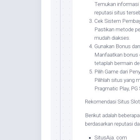
Temukan informasi 
reputasi situs terse
Cek Sistem Pemba
Pastikan metode pe
mudah diakses.
Gunakan Bonus dan
Manfaatkan bonus d
tetaplah bermain d
Pilih Game dari Pen
Pilihlah situs yang
Pragmatic Play, PG 
Rekomendasi Situs Slot
Berikut adalah beberapa
berdasarkan reputasi da
SitusAja. com