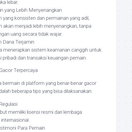
ka lebar.
n yang Lebih Menyenangkan
yang konsisten dan permainan yang adil,
 akan menjadi lebih menyenangkan, tanpa
ngan uang secara tidak wajar.
 Dana Terjamin
ya menerapkan sistem keamanan canggih untuk
i pribadi dan transaksi keuangan pemain.
 Gacor Terpercaya
bermain di platform yang benar-benar gacor
dalah beberapa tips yang bisa dilaksanakan:
 Regulasi
but memiliki lisensi resmi dari lembaga
internasional.
stimoni Para Pemain