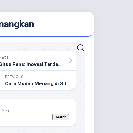
enangkan
NEXT
Situs Rans: Inovasi Terdepan dalam Dunia Judi Online yang Aman dan Terpercaya
PREVIOUS
Cara Mudah Menang di Situs GerhanaToto dengan Strategi Terbaik
Search
Search