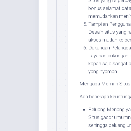
Situs yang terperc
bonus selamat datan
memudahkan menin
Tampilan Pengguna
Desain situs yang
akses mudah ke berb
Dukungan Pelangga
Layanan dukungan p
kapan saja sangat 
yang nyaman.
Mengapa Memilih Situs 
Ada beberapa keuntunga
Peluang Menang ya
Situs gacor umumnya
sehingga peluang 