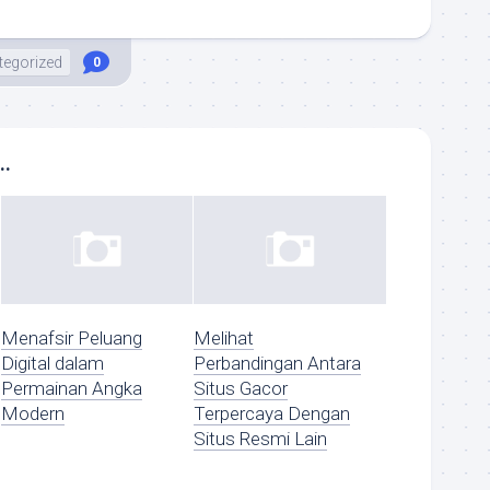
tegorized
0
..
Menafsir Peluang
Melihat
Digital dalam
Perbandingan Antara
Permainan Angka
Situs Gacor
Modern
Terpercaya Dengan
Situs Resmi Lain