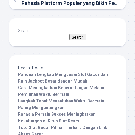
Rahasia Platform Populer yang Bikin Pemain Betah
Search
Search
Recent Posts
Panduan Lengkap Menguasai Slot Gacor dan
Raih Jackpot Besar dengan Mudah
Cara Meningkatkan Keberuntungan Melalui
Pemilihan Waktu Bermain
Langkah Tepat Menentukan Waktu Bermain
Paling Menguntungkan
Rahasia Pemain Sukses Meningkatkan
Keuntungan di Situs Slot Resmi
Toto Slot Gacor Pilihan Terbaru Dengan Link
Akses Cepat