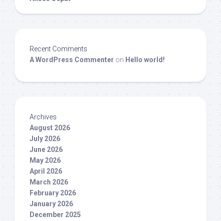
Recent Comments
A WordPress Commenter
on
Hello world!
Archives
August 2026
July 2026
June 2026
May 2026
April 2026
March 2026
February 2026
January 2026
December 2025