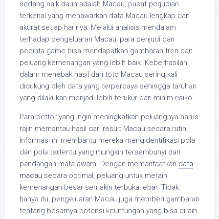
sedang naik daun adalah Macau, pusat perjudian
terkenal yang menawarkan data Macau lengkap dan
akurat setiap harinya. Melalui analisis mendalam
terhadap pengeluaran Macau, para penjudi dan
pecinta game bisa mendapatkan gambaran tren dan
peluang kemenangan yang lebih baik. Keberhasilan
dalam menebak hasil dari toto Macau sering kali
didukung oleh data yang terpercaya sehingga taruhan
yang dilakukan menjadi lebih terukur dan minim risiko.
Para bettor yang ingin meningkatkan peluangnya harus
rajin memantau hasil dari result Macau secara rutin.
Informasi ini membantu mereka mengidentifikasi pola
dan pola tertentu yang mungkin tersembunyi dari
pandangan mata awam. Dengan memanfaatkan
data
macau
secara optimal, peluang untuk meraih
kemenangan besar semakin terbuka lebar. Tidak
hanya itu, pengeluaran Macau juga memberi gambaran
tentang besarnya potensi keuntungan yang bisa diraih