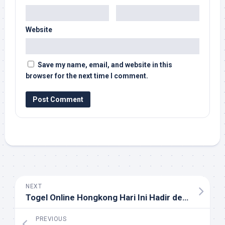
Website
Save my name, email, and website in this
browser for the next time I comment.
NEXT
Togel Online Hongkong Hari Ini Hadir dengan Fitur Lebih Seru
PREVIOUS