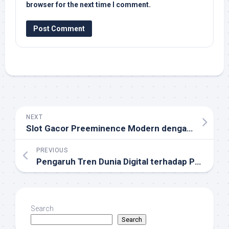
browser for the next time I comment.
NEXT
Slot Gacor Preeminence Modern dengan Maxwin Pasti Cair dan Aman
PREVIOUS
Pengaruh Tren Dunia Digital terhadap Pengembangan Situs Gacor
Search
Search