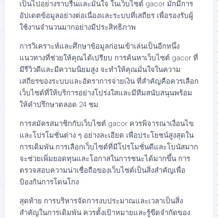
เป็นไปอย่างราบรื่นและมั่นใจ ในเว็บไซต์ gacor มักมีการ
อัปเดตข้อมูลอย่างต่อเนื่องและระบบที่เสถียร เพื่อรองรับผู้
ใช้งานจำนวนมากอย่างมีประสิทธิภาพ
การวิเคราะห์และศึกษาข้อมูลก่อนเข้าเล่นเป็นอีกหนึ่ง
แนวทางที่ช่วยให้คุณได้เปรียบ การค้นหาเว็บไซต์ gacor ที่
มีรีวิวดีและมีความนิยมสูง จะทำให้คุณมั่นใจในความ
เสถียรของระบบและอัตราการจ่ายเงิน ที่สำคัญคือควรเลือก
เว็บไซต์ที่ให้บริการอย่างโปร่งใสและมีทีมสนับสนุนพร้อม
ให้คำปรึกษาตลอด 24 ชม.
การสมัครสมาชิกกับเว็บไซต์ gacor ควรพิจารณาเงื่อนไข
และโปรโมชั่นต่าง ๆ อย่างละเอียด เพื่อประโยชน์สูงสุดใน
การเดิมพัน การเลือกเว็บไซต์ที่มีโปรโมชั่นดีและโบนัสมาก
จะช่วยเพิ่มยอดทุนและโอกาสในการชนะได้มากขึ้น การ
ตรวจสอบความน่าเชื่อถือของเว็บไซต์เป็นสิ่งสำคัญเพื่อ
ป้องกันการโดนโกง
สุดท้าย การบริหารจัดการงบประมาณและเวลาเป็นสิ่ง
สำคัญในการเดิมพัน ควรตั้งเป้าหมายและรู้ขีดจำกัดของ