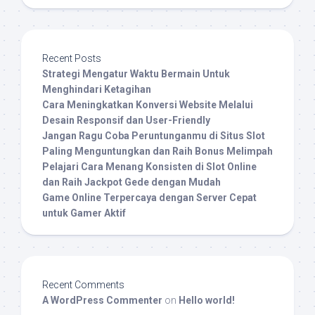
Recent Posts
Strategi Mengatur Waktu Bermain Untuk
Menghindari Ketagihan
Cara Meningkatkan Konversi Website Melalui
Desain Responsif dan User-Friendly
Jangan Ragu Coba Peruntunganmu di Situs Slot
Paling Menguntungkan dan Raih Bonus Melimpah
Pelajari Cara Menang Konsisten di Slot Online
dan Raih Jackpot Gede dengan Mudah
Game Online Terpercaya dengan Server Cepat
untuk Gamer Aktif
Recent Comments
A WordPress Commenter
on
Hello world!