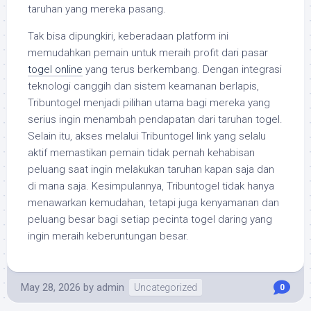
taruhan yang mereka pasang.
Tak bisa dipungkiri, keberadaan platform ini
memudahkan pemain untuk meraih profit dari pasar
togel online
yang terus berkembang. Dengan integrasi
teknologi canggih dan sistem keamanan berlapis,
Tribuntogel menjadi pilihan utama bagi mereka yang
serius ingin menambah pendapatan dari taruhan togel.
Selain itu, akses melalui Tribuntogel link yang selalu
aktif memastikan pemain tidak pernah kehabisan
peluang saat ingin melakukan taruhan kapan saja dan
di mana saja. Kesimpulannya, Tribuntogel tidak hanya
menawarkan kemudahan, tetapi juga kenyamanan dan
peluang besar bagi setiap pecinta togel daring yang
ingin meraih keberuntungan besar.
May 28, 2026
by
admin
Uncategorized
0