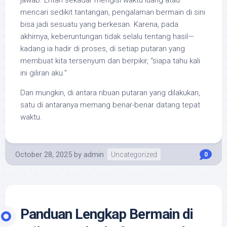
jawab. Entah sekadar mengisi waktu luang atau
mencari sedikit tantangan, pengalaman bermain di sini
bisa jadi sesuatu yang berkesan. Karena, pada
akhirnya, keberuntungan tidak selalu tentang hasil—
kadang ia hadir di proses, di setiap putaran yang
membuat kita tersenyum dan berpikir, “siapa tahu kali
ini giliran aku.”
Dan mungkin, di antara ribuan putaran yang dilakukan,
satu di antaranya memang benar-benar datang tepat
waktu.
October 28, 2025
by
admin
Uncategorized
0
Panduan Lengkap Bermain di