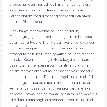
proses navigasi menjadi lebih nyaman dan efisien.
Para pemain tak perlu khawatir kehilangan waktu
karena sistem yang dirancang responsif dan stabil
selama 24 jam penuh.
Tidak hanya menawarkan peluang bertaruh,
Tribuntogel juga memberikan pengalaman berbeda
dalam dunia togel online. Melalui layanan lengkap dan
informasi yang akurat, pemain bisa merancang
strategi terbaik untuk meningkatkan peluang menang
mereka. Keberadaan togel HK sebagai salah satu
pasar utama memperlihatkan komitmen platform
dalam menyediakan variasi permainan yang menarik
dan menguntungkan. Dengan bergabung dan aktif di
Tribuntogel, siapa pun memiliki kesempatan meraih
kemenangan besar dari angka-angka yang mereka
percaya. Inovasi dan pelayanan prima menjadikan situs
ini pilihan utama bagi para pencari keberuntungan di
dunia togel daring.