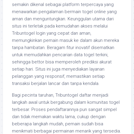
semakin dikenal sebagai platform terpercaya yang
menawarkan pengalaman bermain togel online yang
aman dan menguntungkan. Keunggulan utama dari
situs ini terletak pada kemudahan akses melalui
Tribuntogel login yang cepat dan aman,
memungkinkan pemain masuk ke dalam akun mereka
tanpa hambatan. Beragam fitur inovatif disematkan
untuk memudahkan pencarian data togel terkini,
sehingga bettor bisa memperoleh prediksi akurat
setiap hari. Situs ini juga menyediakan layanan
pelanggan yang responsif, memastikan setiap
transaksi berjalan lancar dan tanpa kendala.
Bagi pecinta taruhan, Tribuntogel daftar menjadi
langkah awal untuk bergabung dalam komunitas togel
terbesar. Proses pendaftarannya pun sangat simpel
dan tidak memakan waktu lama, cukup dengan
beberapa langkah mudah, pemain sudah bisa
menikmati berbagai permainan menarik yang tersedia.