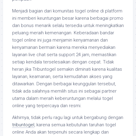
Menjadi bagian dari komunitas togel online di platform
ini memberi keuntungan besar karena berbagai promo
dan bonus menarik selalu tersedia untuk meningkatkan
peluang meraih kemenangan. Keberadaan bandar
togel online ini juga menjamin kenyamanan dan
kenyamanan bermain karena mereka menyediakan
layanan live chat serta support 24 jam, memastikan
setiap kendala terselesaikan dengan cepat. Tidak
heran jika Tribuntogel semakin diminati karena kualitas
layanan, keamanan, serta kemudahan akses yang
ditawarkan. Dengan berbagai keunggulan tersebut,
tidak ada salahnya memilih situs ini sebagai partner
utama dalam meraih keberuntungan melalui togel
online yang terpercaya dan resmi.
Akhirnya, tidak perlu ragu lagi untuk bergabung dengan
tribuntogel
, karena semua kebutuhan taruhan togel
online Anda akan terpenuhi secara lengkap dan