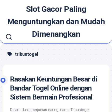
Skip
Slot Gacor Paling
to
content
Menguntungkan dan Mudah
Dimenangkan
tribuntogel
Rasakan Keuntungan Besar di
Bandar Togel Online dengan
Sistem Bermain Profesional
Dalam dunia perjudian daring, nama Tribuntogel