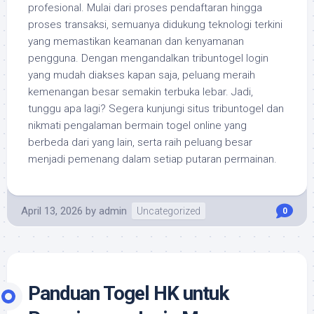
profesional. Mulai dari proses pendaftaran hingga
proses transaksi, semuanya didukung teknologi terkini
yang memastikan keamanan dan kenyamanan
pengguna. Dengan mengandalkan tribuntogel login
yang mudah diakses kapan saja, peluang meraih
kemenangan besar semakin terbuka lebar. Jadi,
tunggu apa lagi? Segera kunjungi situs tribuntogel dan
nikmati pengalaman bermain togel online yang
berbeda dari yang lain, serta raih peluang besar
menjadi pemenang dalam setiap putaran permainan.
April 13, 2026
by
admin
Uncategorized
0
Panduan Togel HK untuk