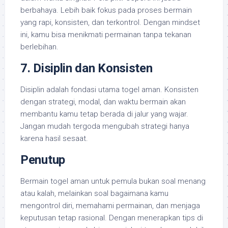
berbahaya. Lebih baik fokus pada proses bermain
yang rapi, konsisten, dan terkontrol. Dengan mindset
ini, kamu bisa menikmati permainan tanpa tekanan
berlebihan.
7. Disiplin dan Konsisten
Disiplin adalah fondasi utama togel aman. Konsisten
dengan strategi, modal, dan waktu bermain akan
membantu kamu tetap berada di jalur yang wajar.
Jangan mudah tergoda mengubah strategi hanya
karena hasil sesaat.
Penutup
Bermain togel aman untuk pemula bukan soal menang
atau kalah, melainkan soal bagaimana kamu
mengontrol diri, memahami permainan, dan menjaga
keputusan tetap rasional. Dengan menerapkan tips di