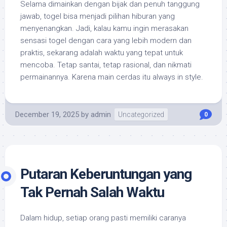
Selama dimainkan dengan bijak dan penuh tanggung
jawab, togel bisa menjadi pilihan hiburan yang
menyenangkan. Jadi, kalau kamu ingin merasakan
sensasi togel dengan cara yang lebih modern dan
praktis, sekarang adalah waktu yang tepat untuk
mencoba. Tetap santai, tetap rasional, dan nikmati
permainannya. Karena main cerdas itu always in style.
December 19, 2025
by
admin
Uncategorized
0
Putaran Keberuntungan yang
Tak Pernah Salah Waktu
Dalam hidup, setiap orang pasti memiliki caranya