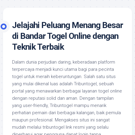
Jelajahi Peluang Menang Besar
di Bandar Togel Online dengan
Teknik Terbaik
Dalam dunia perjudian daring, keberadaan platform
terpercaya menjadi kunci utama bagi para pecinta
togel untuk meraih keberuntungan. Salah satu situs
yang mulai dikenal luas adalah Tribuntogel, sebuah
portal yang menawarkan berbagai layanan togel online
dengan reputasi solid dan aman. Dengan tampilan
yang user-friendly, Tribuntogel mampu menarik
perhatian pemain dari berbagai kalangan, baik pemula
maupun profesional. Mengakses situs ini sangat
mudah melalui tribuntogel link resmi yang selalu
diperbarui agar pengguna dapat login tanpa