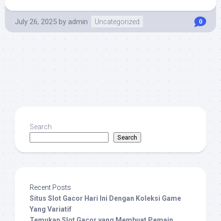
July 26, 2025
by
admin
Uncategorized
0
Search
Search
Recent Posts
Situs Slot Gacor Hari Ini Dengan Koleksi Game
Yang Variatif
Temukan Slot Gacor yang Membuat Pemain