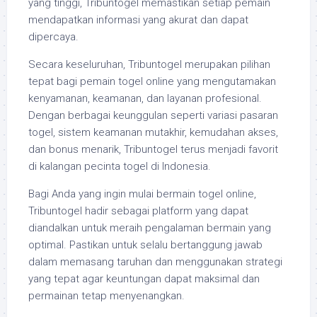
yang tinggi, Tribuntogel memastikan setiap pemain
mendapatkan informasi yang akurat dan dapat
dipercaya.
Secara keseluruhan, Tribuntogel merupakan pilihan
tepat bagi pemain togel online yang mengutamakan
kenyamanan, keamanan, dan layanan profesional.
Dengan berbagai keunggulan seperti variasi pasaran
togel, sistem keamanan mutakhir, kemudahan akses,
dan bonus menarik, Tribuntogel terus menjadi favorit
di kalangan pecinta togel di Indonesia.
Bagi Anda yang ingin mulai bermain togel online,
Tribuntogel hadir sebagai platform yang dapat
diandalkan untuk meraih pengalaman bermain yang
optimal. Pastikan untuk selalu bertanggung jawab
dalam memasang taruhan dan menggunakan strategi
yang tepat agar keuntungan dapat maksimal dan
permainan tetap menyenangkan.