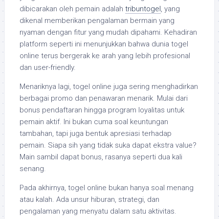
dibicarakan oleh pemain adalah
tribuntogel
, yang
dikenal memberikan pengalaman bermain yang
nyaman dengan fitur yang mudah dipahami. Kehadiran
platform seperti ini menunjukkan bahwa dunia togel
online terus bergerak ke arah yang lebih profesional
dan user-friendly.
Menariknya lagi, togel online juga sering menghadirkan
berbagai promo dan penawaran menarik. Mulai dari
bonus pendaftaran hingga program loyalitas untuk
pemain aktif. Ini bukan cuma soal keuntungan
tambahan, tapi juga bentuk apresiasi terhadap
pemain. Siapa sih yang tidak suka dapat ekstra value?
Main sambil dapat bonus, rasanya seperti dua kali
senang.
Pada akhirnya, togel online bukan hanya soal menang
atau kalah. Ada unsur hiburan, strategi, dan
pengalaman yang menyatu dalam satu aktivitas.