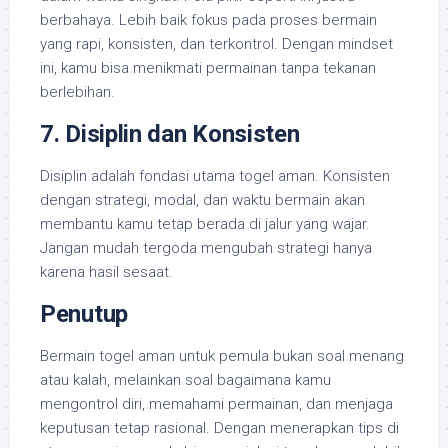
berbahaya. Lebih baik fokus pada proses bermain
yang rapi, konsisten, dan terkontrol. Dengan mindset
ini, kamu bisa menikmati permainan tanpa tekanan
berlebihan.
7. Disiplin dan Konsisten
Disiplin adalah fondasi utama togel aman. Konsisten
dengan strategi, modal, dan waktu bermain akan
membantu kamu tetap berada di jalur yang wajar.
Jangan mudah tergoda mengubah strategi hanya
karena hasil sesaat.
Penutup
Bermain togel aman untuk pemula bukan soal menang
atau kalah, melainkan soal bagaimana kamu
mengontrol diri, memahami permainan, dan menjaga
keputusan tetap rasional. Dengan menerapkan tips di