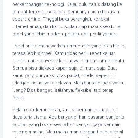
perkembangan teknologi. Kalau dulu harus datang ke
tempat tertentu, sekarang semuanya bisa dilakukan
secara online. Tinggal buka perangkat, koneksi
internet aman, dan kamu sudah siap masuk ke dunia
togel yang lebih modern, praktis, dan pastinya seru.
Togel online menawarkan kemudahan yang bikin hidup
terasa lebih simpel. Kamu tidak perlu repot keluar
rumah atau menyesuaikan jadwal dengan jam tertentu.
Semua bisa diakses kapan saja, di mana saja. Buat
kamu yang punya aktivitas padat, model seperti ini
jelas jadi solusi yang relevan. Main santai di sela waktu
luang? Bisa banget. Istilahnya, fleksibel tapi tetap
fokus.
Selain soal kemudahan, variasi permainan juga jadi
daya tarik utama. Ada banyak pilihan pasaran dan jenis
taruhan yang bisa disesuaikan dengan gaya bermain
masing-masing. Mau main aman dengan taruhan kecil