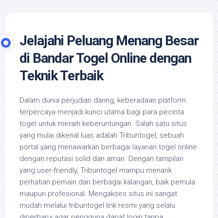
Jelajahi Peluang Menang Besar
di Bandar Togel Online dengan
Teknik Terbaik
Dalam dunia perjudian daring, keberadaan platform
terpercaya menjadi kunci utama bagi para pecinta
togel untuk meraih keberuntungan. Salah satu situs
yang mulai dikenal luas adalah Tribuntogel, sebuah
portal yang menawarkan berbagai layanan togel online
dengan reputasi solid dan aman. Dengan tampilan
yang user-friendly, Tribuntogel mampu menarik
perhatian pemain dari berbagai kalangan, baik pemula
maupun profesional. Mengakses situs ini sangat
mudah melalui tribuntogel link resmi yang selalu
diperbarui agar pengguna dapat login tanpa