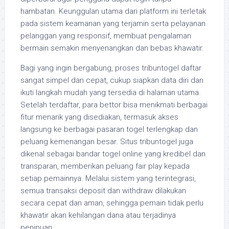
hambatan. Keunggulan utama dari platform ini terletak
pada sistem keamanan yang terjamin serta pelayanan
pelanggan yang responsif, membuat pengalaman
bermain semakin menyenangkan dan bebas khawatir.
Bagi yang ingin bergabung, proses tribuntogel daftar
sangat simpel dan cepat, cukup siapkan data diri dan
ikuti langkah mudah yang tersedia di halaman utama.
Setelah terdaftar, para bettor bisa menikmati berbagai
fitur menarik yang disediakan, termasuk akses
langsung ke berbagai pasaran togel terlengkap dan
peluang kemenangan besar. Situs tribuntogel juga
dikenal sebagai bandar togel online yang kredibel dan
transparan, memberikan peluang fair play kepada
setiap pemainnya. Melalui sistem yang terintegrasi,
semua transaksi deposit dan withdraw dilakukan
secara cepat dan aman, sehingga pemain tidak perlu
khawatir akan kehilangan dana atau terjadinya
penipuan.