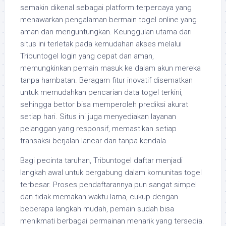
semakin dikenal sebagai platform terpercaya yang
menawarkan pengalaman bermain togel online yang
aman dan menguntungkan. Keunggulan utama dari
situs ini terletak pada kemudahan akses melalui
Tribuntogel login yang cepat dan aman,
memungkinkan pemain masuk ke dalam akun mereka
tanpa hambatan. Beragam fitur inovatif disematkan
untuk memudahkan pencarian data togel terkini,
sehingga bettor bisa memperoleh prediksi akurat
setiap hari. Situs ini juga menyediakan layanan
pelanggan yang responsif, memastikan setiap
transaksi berjalan lancar dan tanpa kendala.
Bagi pecinta taruhan, Tribuntogel daftar menjadi
langkah awal untuk bergabung dalam komunitas togel
terbesar. Proses pendaftarannya pun sangat simpel
dan tidak memakan waktu lama, cukup dengan
beberapa langkah mudah, pemain sudah bisa
menikmati berbagai permainan menarik yang tersedia.