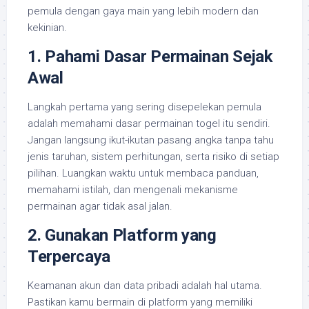
pemula dengan gaya main yang lebih modern dan
kekinian.
1. Pahami Dasar Permainan Sejak
Awal
Langkah pertama yang sering disepelekan pemula
adalah memahami dasar permainan togel itu sendiri.
Jangan langsung ikut-ikutan pasang angka tanpa tahu
jenis taruhan, sistem perhitungan, serta risiko di setiap
pilihan. Luangkan waktu untuk membaca panduan,
memahami istilah, dan mengenali mekanisme
permainan agar tidak asal jalan.
2. Gunakan Platform yang
Terpercaya
Keamanan akun dan data pribadi adalah hal utama.
Pastikan kamu bermain di platform yang memiliki