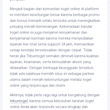
Menjadi bagian dari komunitas togel online di platform
ini memberi keuntungan besar karena berbagai promo
dan bonus menarik selalu tersedia untuk meningkatkan
peluang meraih kemenangan. Keberadaan bandar
togel online ini juga menjamin kenyamanan dan
kenyamanan bermain karena mereka menyediakan
layanan live chat serta support 24 jam, memastikan
setiap kendala terselesaikan dengan cepat. Tidak
heran jika Tribuntogel semakin diminati karena kualitas
layanan, keamanan, serta kemudahan akses yang
ditawarkan. Dengan berbagai keunggulan tersebut,
tidak ada salahnya memilih situs ini sebagai partner
utama dalam meraih keberuntungan melalui togel
online yang terpercaya dan resmi.
Akhirnya, tidak perlu ragu lagi untuk bergabung dengan
tribuntogel
, karena semua kebutuhan taruhan togel
online Anda akan terpenuhi secara lengkap dan