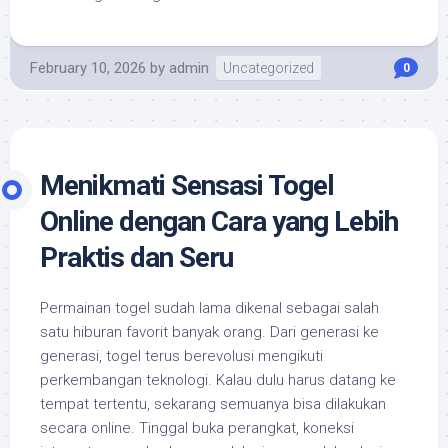
February 10, 2026
by
admin
Uncategorized
0
Menikmati Sensasi Togel
Online dengan Cara yang Lebih
Praktis dan Seru
Permainan togel sudah lama dikenal sebagai salah
satu hiburan favorit banyak orang. Dari generasi ke
generasi, togel terus berevolusi mengikuti
perkembangan teknologi. Kalau dulu harus datang ke
tempat tertentu, sekarang semuanya bisa dilakukan
secara online. Tinggal buka perangkat, koneksi