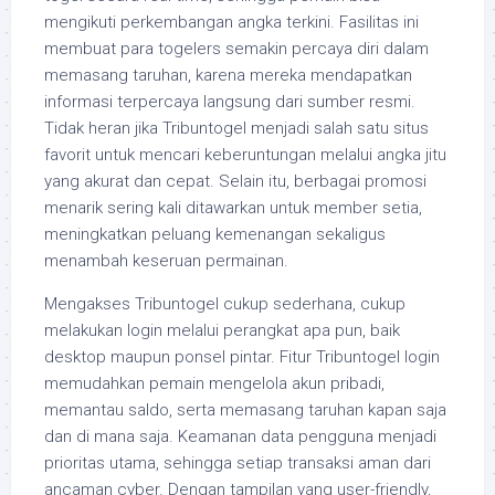
mengikuti perkembangan angka terkini. Fasilitas ini
membuat para togelers semakin percaya diri dalam
memasang taruhan, karena mereka mendapatkan
informasi terpercaya langsung dari sumber resmi.
Tidak heran jika Tribuntogel menjadi salah satu situs
favorit untuk mencari keberuntungan melalui angka jitu
yang akurat dan cepat. Selain itu, berbagai promosi
menarik sering kali ditawarkan untuk member setia,
meningkatkan peluang kemenangan sekaligus
menambah keseruan permainan.
Mengakses Tribuntogel cukup sederhana, cukup
melakukan login melalui perangkat apa pun, baik
desktop maupun ponsel pintar. Fitur Tribuntogel login
memudahkan pemain mengelola akun pribadi,
memantau saldo, serta memasang taruhan kapan saja
dan di mana saja. Keamanan data pengguna menjadi
prioritas utama, sehingga setiap transaksi aman dari
ancaman cyber. Dengan tampilan yang user-friendly,