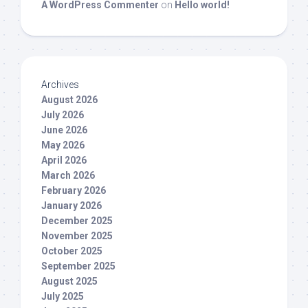
A WordPress Commenter
on
Hello world!
Archives
August 2026
July 2026
June 2026
May 2026
April 2026
March 2026
February 2026
January 2026
December 2025
November 2025
October 2025
September 2025
August 2025
July 2025