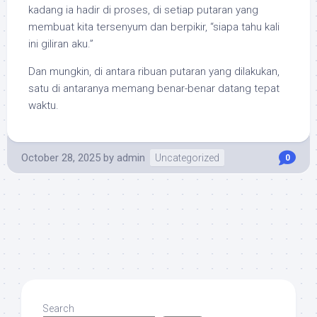
kadang ia hadir di proses, di setiap putaran yang
membuat kita tersenyum dan berpikir, “siapa tahu kali
ini giliran aku.”
Dan mungkin, di antara ribuan putaran yang dilakukan,
satu di antaranya memang benar-benar datang tepat
waktu.
October 28, 2025
by
admin
Uncategorized
0
Search