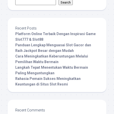
Search
Recent Posts
Platform Online Terbaik Dengan Inspirasi Game
Slot777 & Slot88
Panduan Lengkap Menguasai Slot Gacor dan
Raih Jackpot Besar dengan Mudah
Cara Meningkatkan Keberuntungan Melalui
Pemilihan Waktu Bermain
Langkah Tepat Menentukan Waktu Bermain
Paling Menguntungkan
Rahasia Pemain Sukses Meningkatkan
Keuntungan di Situs Slot Resmi
Recent Comments