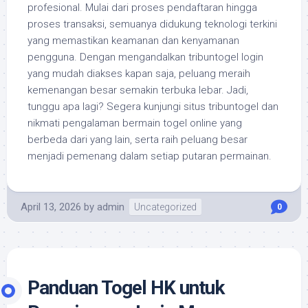
profesional. Mulai dari proses pendaftaran hingga
proses transaksi, semuanya didukung teknologi terkini
yang memastikan keamanan dan kenyamanan
pengguna. Dengan mengandalkan tribuntogel login
yang mudah diakses kapan saja, peluang meraih
kemenangan besar semakin terbuka lebar. Jadi,
tunggu apa lagi? Segera kunjungi situs tribuntogel dan
nikmati pengalaman bermain togel online yang
berbeda dari yang lain, serta raih peluang besar
menjadi pemenang dalam setiap putaran permainan.
April 13, 2026
by
admin
Uncategorized
0
Panduan Togel HK untuk