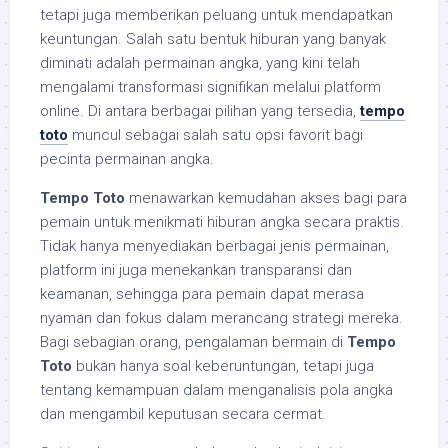
tetapi juga memberikan peluang untuk mendapatkan
keuntungan. Salah satu bentuk hiburan yang banyak
diminati adalah permainan angka, yang kini telah
mengalami transformasi signifikan melalui platform
online. Di antara berbagai pilihan yang tersedia,
tempo
toto
muncul sebagai salah satu opsi favorit bagi
pecinta permainan angka.
Tempo Toto
menawarkan kemudahan akses bagi para
pemain untuk menikmati hiburan angka secara praktis.
Tidak hanya menyediakan berbagai jenis permainan,
platform ini juga menekankan transparansi dan
keamanan, sehingga para pemain dapat merasa
nyaman dan fokus dalam merancang strategi mereka.
Bagi sebagian orang, pengalaman bermain di
Tempo
Toto
bukan hanya soal keberuntungan, tetapi juga
tentang kemampuan dalam menganalisis pola angka
dan mengambil keputusan secara cermat.