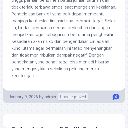
tinggi, pemain perlu membatasi jumlah taruhan dan
tidak terlalu terbawa emosi saat mengalami kekalahan.
Pengelolaan bankroll yang baik dapat membantu
menjaga kestabilan finansial saat bermain togel. Selain
itu, hindari permainan secara berlebihan dan jangan
menjadikan togel sebagai sumber utama penghasilan.
Kesadaran akan risiko dan pengendalian diri adalah
kunci utama agar permainan ini tetap menyenangkan
dan tidak menimbulkan dampak negatif. Dengan
pendekatan yang sehat, togel bisa menjadi hiburan
yang mengasyikkan sekaligus peluang meraih
keuntungan.
January 9, 2026
by
admin
Uncategorized
0