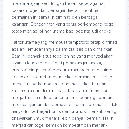
mendatangkan keuntungan besar. Keberagaman
pasaran togel dari berbagai daerah membuat
permainan ini semakin diminati oleh berbagai
kalangan. Dengan tren yang terus berkembang, togel
tetap menjadi pilihan utama bagi pecinta judi angka.
Faktor utama yang membuat
tempototo
tetap diminati
adalah kemudahannya dalam diakses dan dimainkan.
Saat ini, banyak situs togel online yang menyediakan
layanan lengkap mulai dari pemasangan angka,
prediksi, hingga hasil pengumuman secara real-time.
Teknologi internet memudahkan pemain untuk tetap
mengikuti perkembangan dan melakukan taruhan
kapan saja dan di mana saja. Keamanan transaksi
menjadi salah satu prioritas utama, sehingga pemain
merasa nyaman dan percaya diri dalam bermain. Tidak
hanya itu, berbagai bonus dan promosi menarik sering
ditawarkan untuk menarik lebih banyak pemain. Hal ini
menjadikan togel semakin kompetitif dan menarik