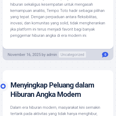
hiburan sekaligus kesempatan untuk mengasah
kemampuan analitis, Tempo Toto hadir sebagai pilihan
yang tepat. Dengan perpaduan antara fleksibilitas,
inovasi, dan komunitas yang solid, tidak mengherankan
jika platform ini terus menjadi favorit bagi banyak
penggemar hiburan angka di era modern ini.
November 16, 2025
by
admin
Uncategorized
0
Menyingkap Peluang dalam
Hiburan Angka Modern
Dalam era hiburan modern, masyarakat kini semakin
tertarik pada aktivitas yang tidak hanya menghibur,