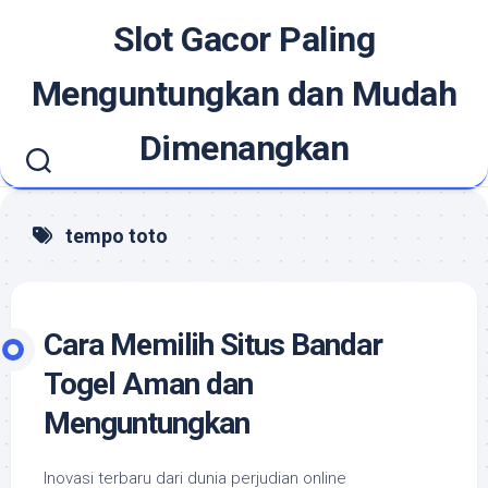
Skip
Slot Gacor Paling
to
content
Menguntungkan dan Mudah
Dimenangkan
tempo toto
Cara Memilih Situs Bandar
Togel Aman dan
Menguntungkan
Inovasi terbaru dari dunia perjudian online