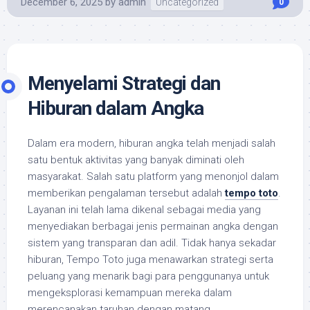
December 6, 2025
by
admin
Uncategorized
0
Menyelami Strategi dan
Hiburan dalam Angka
Dalam era modern, hiburan angka telah menjadi salah
satu bentuk aktivitas yang banyak diminati oleh
masyarakat. Salah satu platform yang menonjol dalam
memberikan pengalaman tersebut adalah
tempo toto
.
Layanan ini telah lama dikenal sebagai media yang
menyediakan berbagai jenis permainan angka dengan
sistem yang transparan dan adil. Tidak hanya sekadar
hiburan, Tempo Toto juga menawarkan strategi serta
peluang yang menarik bagi para penggunanya untuk
mengeksplorasi kemampuan mereka dalam
merencanakan taruhan dengan matang.