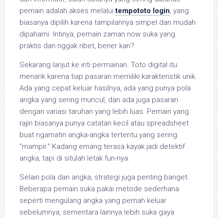
pemain adalah akses melalui
tempototo login
, yang
biasanya dipilih karena tampilannya simpel dan mudah
dipahami. Intinya, pemain zaman now suka yang
praktis dan nggak ribet, bener kan?
Sekarang lanjut ke inti permainan. Toto digital itu
menarik karena tiap pasaran memiliki karakteristik unik.
Ada yang cepat keluar hasilnya, ada yang punya pola
angka yang sering muncul, dan ada juga pasaran
dengan variasi taruhan yang lebih luas. Pemain yang
rajin biasanya punya catatan kecil atau spreadsheet
buat ngamatin angka-angka tertentu yang sering
“mampir.” Kadang emang terasa kayak jadi detektif
angka, tapi di situlah letak fun-nya.
Selain pola dan angka, strategi juga penting banget.
Beberapa pemain suka pakai metode sederhana
seperti mengulang angka yang pernah keluar
sebelumnya, sementara lainnya lebih suka gaya