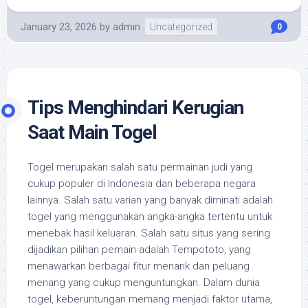
January 23, 2026
by
admin
Uncategorized
0
Tips Menghindari Kerugian
Saat Main Togel
Togel merupakan salah satu permainan judi yang
cukup populer di Indonesia dan beberapa negara
lainnya. Salah satu varian yang banyak diminati adalah
togel yang menggunakan angka-angka tertentu untuk
menebak hasil keluaran. Salah satu situs yang sering
dijadikan pilihan pemain adalah Tempototo, yang
menawarkan berbagai fitur menarik dan peluang
menang yang cukup menguntungkan. Dalam dunia
togel, keberuntungan memang menjadi faktor utama,