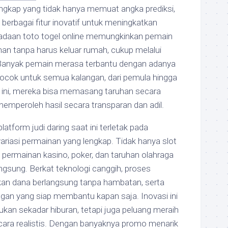
ngkap yang tidak hanya memuat angka prediksi,
berbagai fitur inovatif untuk meningkatkan
adaan toto togel online memungkinkan pemain
an tanpa harus keluar rumah, cukup melalui
 Banyak pemain merasa terbantu dengan adanya
ocok untuk semua kalangan, dari pemula hingga
tur ini, mereka bisa memasang taruhan secara
emperoleh hasil secara transparan dan adil.
atform judi daring saat ini terletak pada
riasi permainan yang lengkap. Tidak hanya slot
ai permainan kasino, poker, dan taruhan olahraga
angsung. Berkat teknologi canggih, proses
an dana berlangsung tanpa hambatan, serta
gan yang siap membantu kapan saja. Inovasi ini
ukan sekadar hiburan, tetapi juga peluang meraih
cara realistis. Dengan banyaknya promo menarik