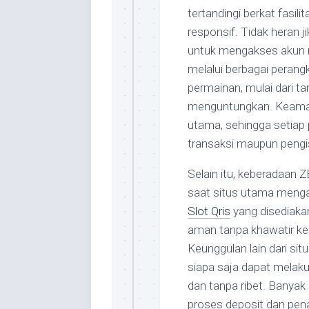
tertandingi berkat fasil
responsif. Tidak heran 
untuk mengakses akun 
melalui berbagai perang
permainan, mulai dari ta
menguntungkan. Keaman
utama, sehingga setia
transaksi maupun pengis
Selain itu, keberadaan Z
saat situs utama mengal
Slot Qris
yang disediaka
aman tanpa khawatir ke
Keunggulan lain dari si
siapa saja dapat melak
dan tanpa ribet. Banyak
proses deposit dan pena