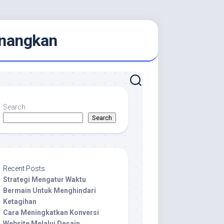
enangkan
Search
Search
Recent Posts
Strategi Mengatur Waktu
Bermain Untuk Menghindari
Ketagihan
Cara Meningkatkan Konversi
Website Melalui Desain