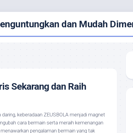
 Menguntungkan dan Mudah Dim
Qris Sekarang dan Raih
n daring, keberadaan ZEUSBOLA menjadi magnet
gubah cara bermain serta meraih kemenangan
 menawarkan pengalaman bermain yang tak