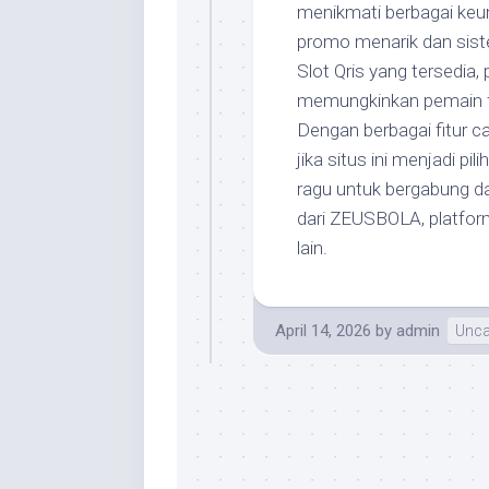
menikmati berbagai keu
promo menarik dan siste
Slot Qris yang tersedia,
memungkinkan pemain f
Dengan berbagai fitur c
jika situs ini menjadi pi
ragu untuk bergabung d
dari ZEUSBOLA, platfor
lain.
April 14, 2026
by
admin
Unca