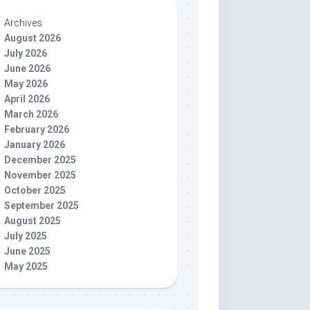
Archives
August 2026
July 2026
June 2026
May 2026
April 2026
March 2026
February 2026
January 2026
December 2025
November 2025
October 2025
September 2025
August 2025
July 2025
June 2025
May 2025