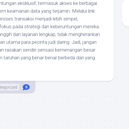
ntungan eksklusif, termasuk akses ke berbagai
m keamanan data yang terjamin. Melalui link
 proses transaksi menjadi lebih simpel,
okus pada strategi dan keberuntungan mereka.
anggih dan layanan lengkap, tidak mengherankan
lihan utama para pecinta judi daring. Jadi, jangan
an rasakan sendiri sensasi kemenangan besar
m taruhan yang benar-benar berbeda dari yang
tegorized
0