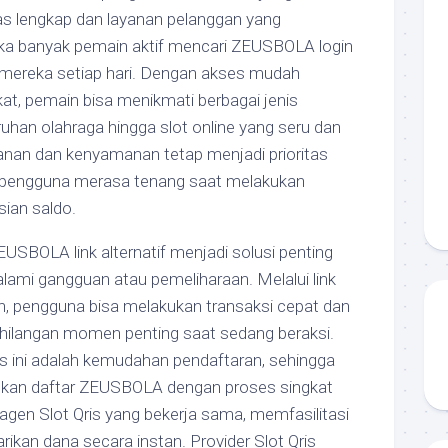
itas lengkap dan layanan pelanggan yang
jika banyak pemain aktif mencari ZEUSBOLA login
mereka setiap hari. Dengan akses mudah
kat, pemain bisa menikmati berbagai jenis
ruhan olahraga hingga slot online yang seru dan
an dan kenyamanan tetap menjadi prioritas
p pengguna merasa tenang saat melakukan
ian saldo.
EUSBOLA link alternatif menjadi solusi penting
ami gangguan atau pemeliharaan. Melalui link
n, pengguna bisa melakukan transaksi cepat dan
hilangan momen penting saat sedang beraksi.
tus ini adalah kemudahan pendaftaran, sehingga
ukan daftar ZEUSBOLA dengan proses singkat
 agen Slot Qris yang bekerja sama, memfasilitasi
rikan dana secara instan. Provider Slot Qris