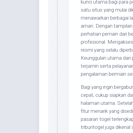
kunci utama bagi para p
satu situs yang mulai di
menawarkan berbagai lay
aman. Dengan tampilan 
perhatian pemain dari b
profesional. Mengakses s
resmi yang selalu diper
Keunggulan utama dari p
terjamin serta pelayan
pengalaman bermain se
Bagi yang ingin bergabu
cepat, cukup siapkan dat
halaman utama. Setelah 
fitur menarik yang dise
pasaran togel terlengk
tribuntogel juga dikenal