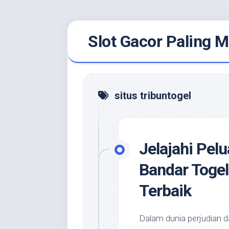
Skip
Slot Gacor Paling
to
content
situs tribuntogel
Jelajahi Pel
Bandar Togel
Terbaik
Dalam dunia perjudian d