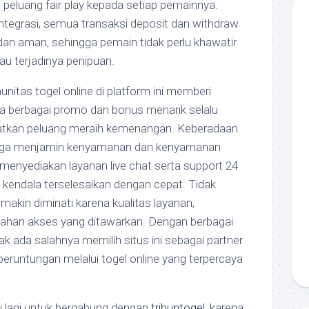
peluang fair play kepada setiap pemainnya.
integrasi, semua transaksi deposit dan withdraw
dan aman, sehingga pemain tidak perlu khawatir
au terjadinya penipuan.
nitas togel online di platform ini memberi
a berbagai promo dan bonus menarik selalu
katkan peluang meraih kemenangan. Keberadaan
i juga menjamin kenyamanan dan kenyamanan
menyediakan layanan live chat serta support 24
kendala terselesaikan dengan cepat. Tidak
emakin diminati karena kualitas layanan,
ahan akses yang ditawarkan. Dengan berbagai
ak ada salahnya memilih situs ini sebagai partner
runtungan melalui togel online yang terpercaya
gu lagi untuk bergabung dengan
tribuntogel
, karena