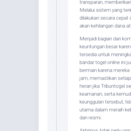
transparan, memberikan 
Melalui sistem yang ter
dilakukan secara cepat 
akan kehilangan dana at
Menjadi bagian dari komu
keuntungan besar karen
tersedia untuk mening
bandar togel online in
bermain karena mereka 
jam, memastikan setiap 
heran jika Tribuntogel s
keamanan, serta kemud
keunggulan tersebut, tid
utama dalam meraih kebe
dan resmi.
Akhirnya, tidak perlu ra