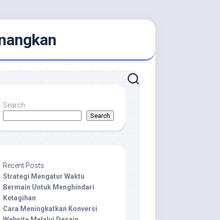
enangkan
Search
Search
Recent Posts
Strategi Mengatur Waktu
Bermain Untuk Menghindari
Ketagihan
Cara Meningkatkan Konversi
Website Melalui Desain