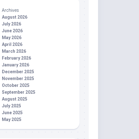
Archives
August 2026
July 2026
June 2026
May 2026
April 2026
March 2026
February 2026
January 2026
December 2025
November 2025
October 2025
September 2025
August 2025
July 2025
June 2025
May 2025