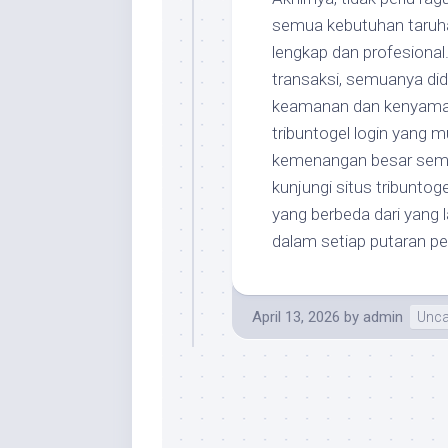
semua kebutuhan taruha
lengkap dan profesional
transaksi, semuanya did
keamanan dan kenyama
tribuntogel login yang 
kemenangan besar semaki
kunjungi situs tribunto
yang berbeda dari yang 
dalam setiap putaran p
April 13, 2026
by
admin
Unca