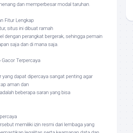
menang dan memperbesar modal taruhan.
n Fitur Lengkap
tur, situs ini dibuat ramah
l dengan perangkat bergerak, sehingga pemain
an saja dan di mana saja.
o Gacor Terpercaya
r yang dapat dipercaya sangat penting agar
tap aman dan
adalah beberapa saran yang bisa
rpercaya
rsebut memiliki izin resmi dari lembaga yang
memastikan legalitas serta keamanan data dan