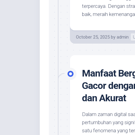
terpercaya. Dengan str
baik, meraih kemenangan
October 25, 2025
by
admin
U
Manfaat Berg
Gacor dengan
dan Akurat
Dalam zaman digital saat
pertumbuhan yang signi
satu fenomena yang ten