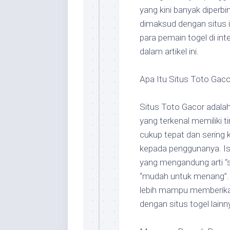
yang kini banyak diperb
dimaksud dengan situs i
para pemain togel di int
dalam artikel ini.
Apa Itu Situs Toto Gaco
Situs Toto Gacor adalah
yang terkenal memiliki t
cukup tepat dan sering
kepada penggunanya. Ist
yang mengandung arti “s
“mudah untuk menang”. D
lebih mampu memberikan
dengan situs togel lainn