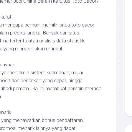
ar Judi Online Beralih ke Situs Toto Gacor?
Akurat
a mengapa pemain memilih situs toto gacor
lam prediksi angka. Banyak dari situs
ma tertentu atau analisis data statistik
a yang mungkin akan muncul.
rcayaan
nya menjamin sistem keamanan, mulai
eposit dan penarikan yang cepat, hingga
pribadi pemain. Hal ini membuat pemain merasa
.
narik
r yang menawarkan bonus pendaftaran,
promosi menarik lainnya yang dapat