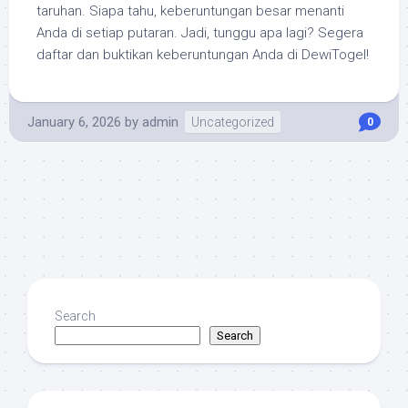
taruhan. Siapa tahu, keberuntungan besar menanti
Anda di setiap putaran. Jadi, tunggu apa lagi? Segera
daftar dan buktikan keberuntungan Anda di DewiTogel!
January 6, 2026
by
admin
Uncategorized
0
Search
Search