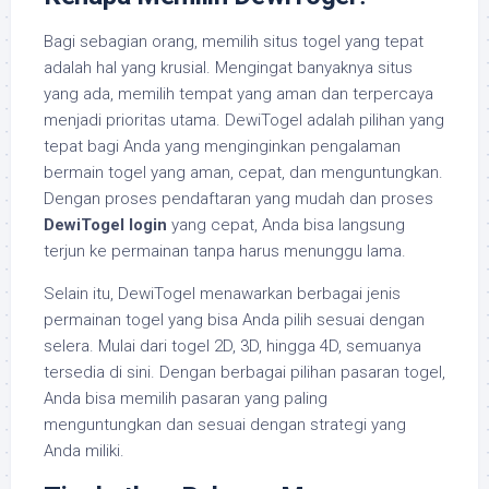
Bagi sebagian orang, memilih situs togel yang tepat
adalah hal yang krusial. Mengingat banyaknya situs
yang ada, memilih tempat yang aman dan terpercaya
menjadi prioritas utama. DewiTogel adalah pilihan yang
tepat bagi Anda yang menginginkan pengalaman
bermain togel yang aman, cepat, dan menguntungkan.
Dengan proses pendaftaran yang mudah dan proses
DewiTogel login
yang cepat, Anda bisa langsung
terjun ke permainan tanpa harus menunggu lama.
Selain itu, DewiTogel menawarkan berbagai jenis
permainan togel yang bisa Anda pilih sesuai dengan
selera. Mulai dari togel 2D, 3D, hingga 4D, semuanya
tersedia di sini. Dengan berbagai pilihan pasaran togel,
Anda bisa memilih pasaran yang paling
menguntungkan dan sesuai dengan strategi yang
Anda miliki.