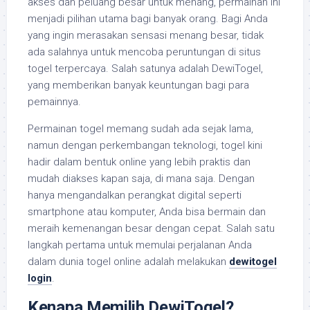
akses dan peluang besar untuk menang, permainan ini
menjadi pilihan utama bagi banyak orang. Bagi Anda
yang ingin merasakan sensasi menang besar, tidak
ada salahnya untuk mencoba peruntungan di situs
togel terpercaya. Salah satunya adalah DewiTogel,
yang memberikan banyak keuntungan bagi para
pemainnya.
Permainan togel memang sudah ada sejak lama,
namun dengan perkembangan teknologi, togel kini
hadir dalam bentuk online yang lebih praktis dan
mudah diakses kapan saja, di mana saja. Dengan
hanya mengandalkan perangkat digital seperti
smartphone atau komputer, Anda bisa bermain dan
meraih kemenangan besar dengan cepat. Salah satu
langkah pertama untuk memulai perjalanan Anda
dalam dunia togel online adalah melakukan
dewitogel
login
.
Kenapa Memilih DewiTogel?