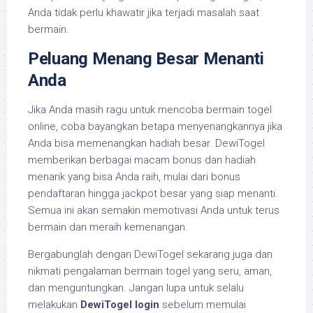
Anda tidak perlu khawatir jika terjadi masalah saat
bermain.
Peluang Menang Besar Menanti
Anda
Jika Anda masih ragu untuk mencoba bermain togel
online, coba bayangkan betapa menyenangkannya jika
Anda bisa memenangkan hadiah besar. DewiTogel
memberikan berbagai macam bonus dan hadiah
menarik yang bisa Anda raih, mulai dari bonus
pendaftaran hingga jackpot besar yang siap menanti.
Semua ini akan semakin memotivasi Anda untuk terus
bermain dan meraih kemenangan.
Bergabunglah dengan DewiTogel sekarang juga dan
nikmati pengalaman bermain togel yang seru, aman,
dan menguntungkan. Jangan lupa untuk selalu
melakukan
DewiTogel login
sebelum memulai