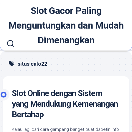
Skip
Slot Gacor Paling
to
content
Menguntungkan dan Mudah
Dimenangkan
situs calo22
Slot Online dengan Sistem
yang Mendukung Kemenangan
Bertahap
Kalau lagi cari cara gampang banget buat dapetin info