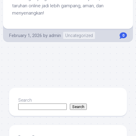
taruhan online jadi lebih gampang, aman, dan
menyenangkan!
February 1, 2026
by
admin
Uncategorized
0
Search
Search