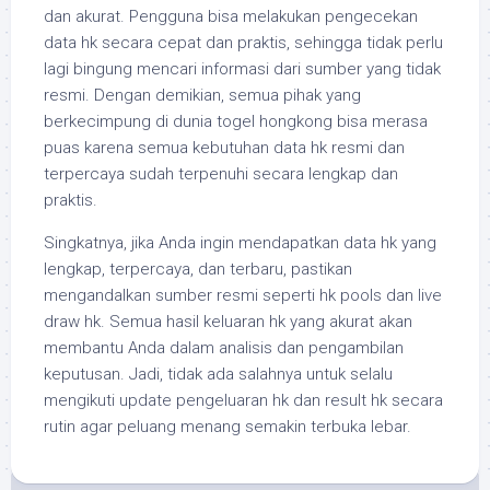
dan akurat. Pengguna bisa melakukan pengecekan
data hk secara cepat dan praktis, sehingga tidak perlu
lagi bingung mencari informasi dari sumber yang tidak
resmi. Dengan demikian, semua pihak yang
berkecimpung di dunia togel hongkong bisa merasa
puas karena semua kebutuhan data hk resmi dan
terpercaya sudah terpenuhi secara lengkap dan
praktis.
Singkatnya, jika Anda ingin mendapatkan data hk yang
lengkap, terpercaya, dan terbaru, pastikan
mengandalkan sumber resmi seperti hk pools dan live
draw hk. Semua hasil keluaran hk yang akurat akan
membantu Anda dalam analisis dan pengambilan
keputusan. Jadi, tidak ada salahnya untuk selalu
mengikuti update pengeluaran hk dan result hk secara
rutin agar peluang menang semakin terbuka lebar.