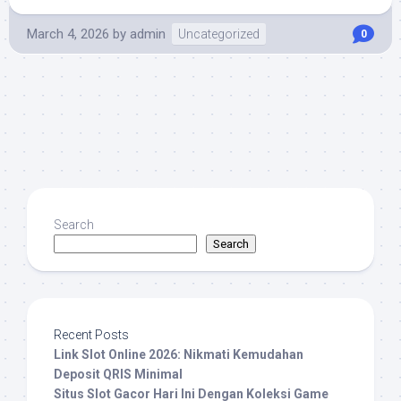
March 4, 2026
by
admin
Uncategorized
0
Search
Search
Recent Posts
Link Slot Online 2026: Nikmati Kemudahan
Deposit QRIS Minimal
Situs Slot Gacor Hari Ini Dengan Koleksi Game