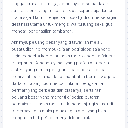
hingga taruhan olahraga, semuanya tersedia dalam
satu platform yang mudah diakses kapan saja dan di
mana saja. Hal ini menjadikan pusat judi online sebagai
destinasi utama untuk mengisi waktu luang sekaligus
mencari penghasilan tambahan.
Akhirnya, peluang besar yang ditawarkan melalui
pusatjudionline membuka jalan bagi siapa saja yang
ingin mencoba keberuntungan mereka secara fair dan
transparan. Dengan layanan yang profesional serta
sistem yang ramah pengguna, para pemain dapat
menikmati permainan tanpa hambatan berarti. Segera
daftar di pusatjudionline dan nikmati pengalaman
bermain yang berbeda dari biasanya, serta raih
peluang besar yang menanti di setiap putaran
permainan. Jangan ragu untuk mengunjungi situs judi
terpercaya dan mulai petualangan seru yang bisa
mengubah hidup Anda menjadi lebih baik.