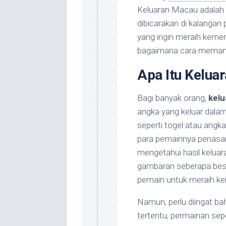
Keluaran Macau adalah 
dibicarakan di kalangan
yang ingin meraih keme
bagaimana cara meman
Apa Itu Kelua
Bagi banyak orang,
kel
angka yang keluar dalam
seperti togel atau angka
para pemainnya penasa
mengetahui hasil kelua
gambaran seberapa besa
pemain untuk meraih k
Namun, perlu diingat 
tertentu, permainan se