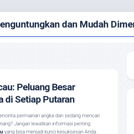
 Menguntungkan dan Mudah Dim
cau: Peluang Besar
 di Setiap Putaran
encinta permainan angka dan sedang mencari
nang? Jangan lewatkan informasi penting
au
yang bisa menjadi kunci kesuksesan Anda.