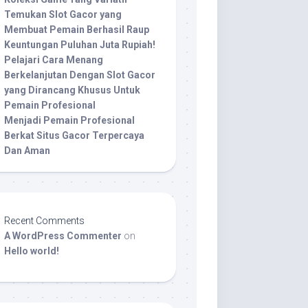
Temukan Slot Gacor yang
Membuat Pemain Berhasil Raup
Keuntungan Puluhan Juta Rupiah!
Pelajari Cara Menang
Berkelanjutan Dengan Slot Gacor
yang Dirancang Khusus Untuk
Pemain Profesional
Menjadi Pemain Profesional
Berkat Situs Gacor Terpercaya
Dan Aman
Recent Comments
A WordPress Commenter
on
Hello world!