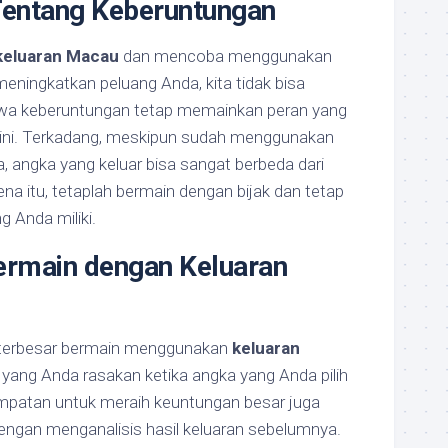
Tentang Keberuntungan
keluaran Macau
dan mencoba menggunakan
meningkatkan peluang Anda, kita tidak bisa
wa keberuntungan tetap memainkan peran yang
ini. Terkadang, meskipun sudah menggunakan
, angka yang keluar bisa sangat berbeda dari
rena itu, tetaplah bermain dengan bijak dan tetap
g Anda miliki.
ermain dengan Keluaran
 terbesar bermain menggunakan
keluaran
 yang Anda rasakan ketika angka yang Anda pilih
empatan untuk meraih keuntungan besar juga
engan menganalisis hasil keluaran sebelumnya.