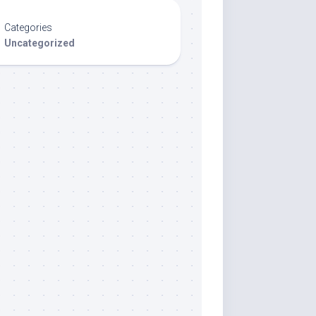
Categories
Uncategorized