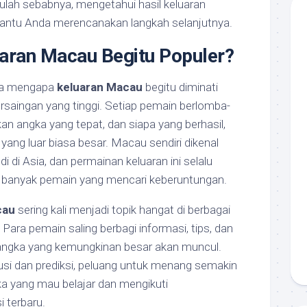
tulah sebabnya, mengetahui hasil keluaran
ntu Anda merencanakan langkah selanjutnya.
aran Macau Begitu Populer?
ma mengapa
keluaran Macau
begitu diminati
ersaingan yang tinggi. Setiap pemain berlomba-
 angka yang tepat, dan siapa yang berhasil,
yang luar biasa besar. Macau sendiri dikenal
di di Asia, dan permainan keluaran ini selalu
 banyak pemain yang mencari keberuntungan.
cau
sering kali menjadi topik hangat di berbagai
 Para pemain saling berbagi informasi, tips, dan
 angka yang kemungkinan besar akan muncul.
si dan prediksi, peluang untuk menang semakin
ka yang mau belajar dan mengikuti
 terbaru.