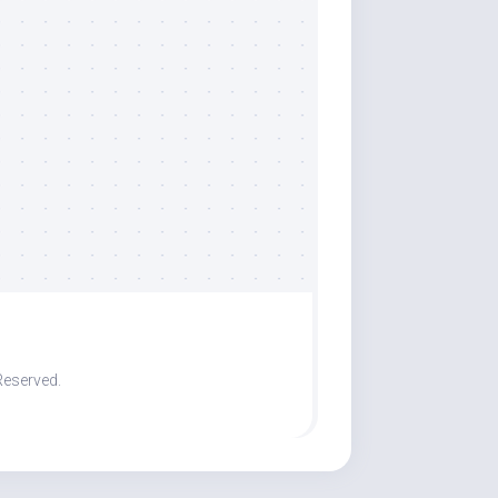
Reserved.