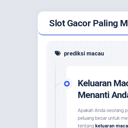
Skip
Slot Gacor Paling
to
content
prediksi macau
Keluaran Ma
Menanti Anda
Apakah Anda seorang p
peluang besar untuk me
tentang
keluaran mac