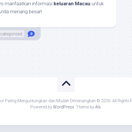
Ayo manfaatkan informasi
keluaran Macau
untuk
Anda menang besar!
categorized
0
or Paling Menguntungkan dan Mudah Dimenangkan © 2026. All Rights 
Powered by
WordPress
. Theme by
Alx
.