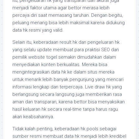
itu, pengeluaran hk yang transparan dan akurat juga
menjadi faktor utama agar bettor merasa lebih
percaya diri saat memasang taruhan. Dengan begitu,
peluang menang bisa lebih maksimal karena didukung
data hk resmi yang valid.
Selain itu, keberadaan result hk dan pengeluaran hk
yang selalu update membuat para praktisi SEO dan
pemilik website togel semakin dimudahkan dalam
menyediakan konten berkualitas. Mereka bisa
mengintegrasikan data hk ke dalam situs mereka
untuk menarik lebih banyak pengunjung yang mencari
informasi lengkap dan terpercaya. Live draw hk yang
berlangsung secara langsung juga memberikan rasa
aman dan transparan, karena bettor bisa menyaksikan
hasil keluaran hk secara real-time tanpa harus ragu
akan keabsahannya.
Tidak kalah penting, keberadaan hk pools sebagai
sumber resmi membuat data hk menjadi lebih kredibel