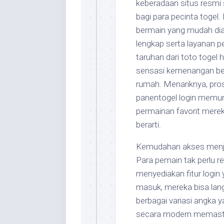
keberadaan situs resmi 
bagi para pecinta togel
bermain yang mudah dia
lengkap serta layanan p
taruhan dari toto togel
sensasi kemenangan be
rumah. Menariknya, pros
panentogel login memu
permainan favorit mere
berarti.
Kemudahan akses menjadi
Para pemain tak perlu re
menyediakan fitur login
masuk, mereka bisa lan
berbagai variasi angka y
secara modern memastik