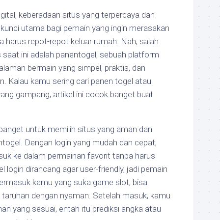
gital, keberadaan situs yang terpercaya dan
kunci utama bagi pemain yang ingin merasakan
 harus repot-repot keluar rumah. Nah, salah
ts saat ini adalah panentogel, sebuah platform
aman bermain yang simpel, praktis, dan
. Kalau kamu sering cari panen togel atau
yang gampang, artikel ini cocok banget buat
banget untuk memilih situs yang aman dan
ntogel. Dengan login yang mudah dan cepat,
uk ke dalam permainan favorit tanpa harus
login dirancang agar user-friendly, jadi pemain
 termasuk kamu yang suka game slot, bisa
ia taruhan dengan nyaman. Setelah masuk, kamu
inan yang sesuai, entah itu prediksi angka atau