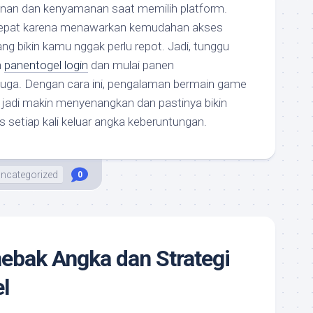
anan dan kenyamanan saat memilih platform.
n tepat karena menawarkan kemudahan akses
ng bikin kamu nggak perlu repot. Jadi, tunggu
n
panentogel login
dan mulai panen
juga. Dengan cara ini, pengalaman bermain game
u jadi makin menyenangkan dan pastinya bikin
setiap kali keluar angka keberuntungan.
ncategorized
0
ebak Angka dan Strategi
l