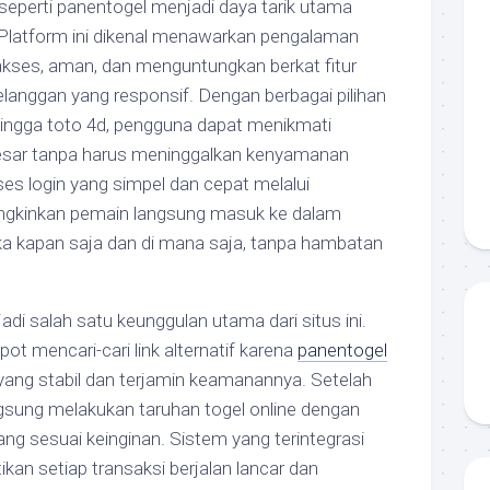
seperti panentogel menjadi daya tarik utama
. Platform ini dikenal menawarkan pengalaman
kses, aman, dan menguntungkan berkat fitur
elanggan yang responsif. Dengan berbagai pilihan
 hingga toto 4d, pengguna dapat menikmati
sar tanpa harus meninggalkan kenyamanan
es login yang simpel dan cepat melalui
ngkinkan pemain langsung masuk ke dalam
ka kapan saja dan di mana saja, tanpa hambatan
 salah satu keunggulan utama dari situs ini.
pot mencari-cari link alternatif karena
panentogel
 yang stabil dan terjamin keamanannya. Setelah
gsung melakukan taruhan togel online dengan
ang sesuai keinginan. Sistem yang terintegrasi
an setiap transaksi berjalan lancar dan