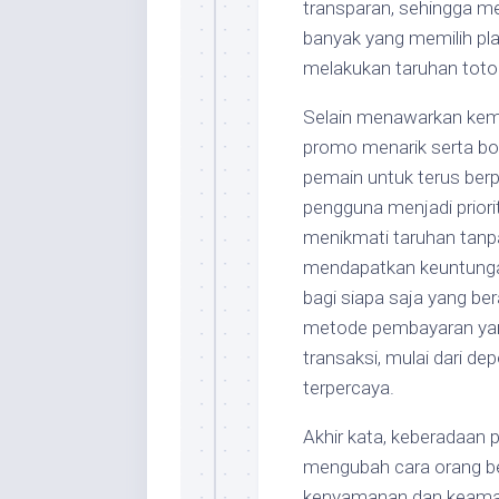
transparan, sehingga me
banyak yang memilih pl
melakukan taruhan toto t
Selain menawarkan kemu
promo menarik serta b
pemain untuk terus berpa
pengguna menjadi prior
menikmati taruhan tanpa
mendapatkan keuntungan 
bagi siapa saja yang b
metode pembayaran yan
transaksi, mulai dari d
terpercaya.
Akhir kata, keberadaan 
mengubah cara orang b
kenyamanan dan keamana