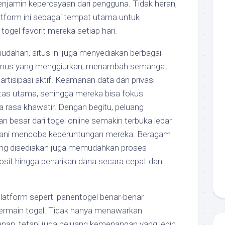
njamin kepercayaan dari pengguna. Tidak heran,
atform ini sebagai tempat utama untuk
ogel favorit mereka setiap hari.
dahan, situs ini juga menyediakan berbagai
onus yang menggiurkan, menambah semangat
rtisipasi aktif. Keamanan data dan privasi
itas utama, sehingga mereka bisa fokus
 rasa khawatir. Dengan begitu, peluang
besar dari togel online semakin terbuka lebar
erani mencoba keberuntungan mereka. Beragam
g disediakan juga memudahkan proses
eposit hingga penarikan dana secara cepat dan
platform seperti panentogel benar-benar
ermain togel. Tidak hanya menawarkan
n, tetapi juga peluang kemenangan yang lebih