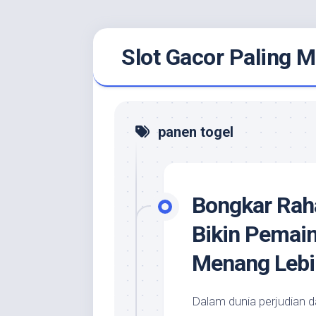
Skip
Slot Gacor Paling
to
content
panen togel
Bongkar Raha
Bikin Pemain
Menang Lebi
Dalam dunia perjudian 