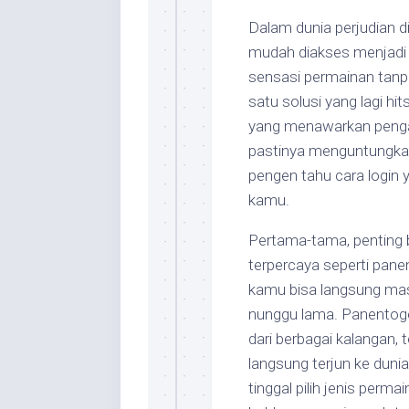
Dalam dunia perjudian di
mudah diakses menjadi 
sensasi permainan tanpa
satu solusi yang lagi hi
yang menawarkan pengal
pastinya menguntungkan
pengen tahu cara login 
kamu.
Pertama-tama, penting 
terpercaya seperti pane
kamu bisa langsung mas
nunggu lama. Panentogel 
dari berbagai kalangan,
langsung terjun ke dun
tinggal pilih jenis perma