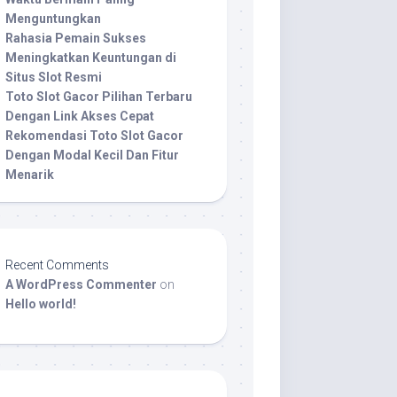
Menguntungkan
Rahasia Pemain Sukses
Meningkatkan Keuntungan di
Situs Slot Resmi
Toto Slot Gacor Pilihan Terbaru
Dengan Link Akses Cepat
Rekomendasi Toto Slot Gacor
Dengan Modal Kecil Dan Fitur
Menarik
Recent Comments
A WordPress Commenter
on
Hello world!